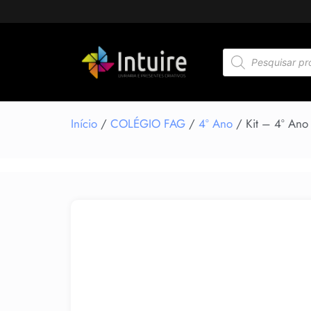
Início
/
COLÉGIO FAG
/
4º Ano
/ Kit – 4º Ano