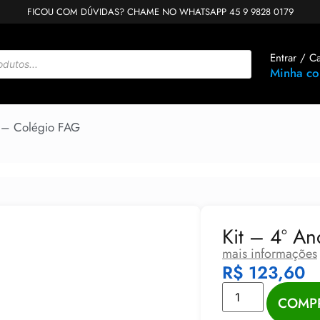
FICOU COM DÚVIDAS? CHAME NO WHATSAPP 45 9 9828 0179
Entrar / C
Minha co
 – Colégio FAG
Kit – 4º A
mais informações
R$
123,60
COMP