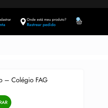
adastrar
Onde está meu produto?
0
nta
Rastrear pedido
no – Colégio FAG
RAR