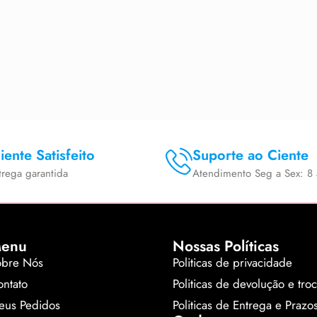
iente Satisfeito
Suporte ao Ciente
trega garantida
Atendimento Seg a Sex: 8 
enu
Nossas Políticas
obre Nós
Politicas de privacidade
ntato
Politicas de devolução e tro
eus Pedidos
Politicas de Entrega e Prazo