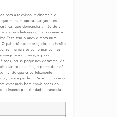
ões para a televisão, o cinema e o
ros que marcam época. Lançado em
biográfica, que demonstra a mão de um
rovocar nos leitores com suas cenas e
ista Zezé tem 6 anos e mora num
. O pai está desempregado, e a família
do, sem jamais se conformar com as
 imaginação, brinca, explora,
fusões, causa pequenos desastres. As
elha são seu suplício, a ponto de fazê-
 ao mundo que criou felizmente
 dor, para a perda. E Zezé muito cedo
eriam estar mais bem combinadas do
ifica a imensa popularidade alcançada