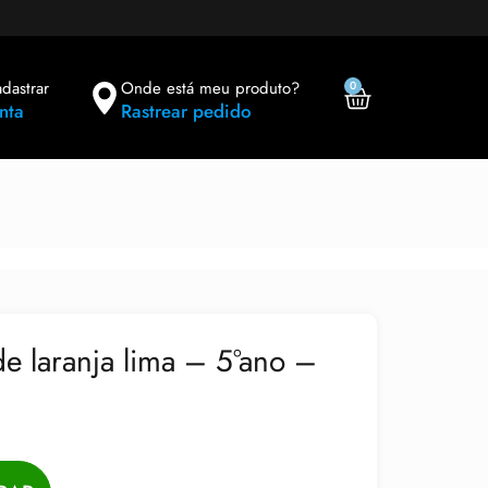
adastrar
Onde está meu produto?
0
nta
Rastrear pedido
e laranja lima – 5°ano –