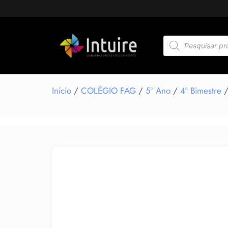
Início
/
COLÉGIO FAG
/
5º Ano
/
4º Bimestre
/