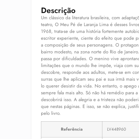
Descrição
Um clássico da literatura brasileira, com adaptaç
teatro, O Meu Pé de Laranja Lima é desses liv
1968, trata-se de uma história fortemente auto
escritor experiente, ciente do efeito que pode p
a composição de seus personagens. O protagon
bairro modesto, na zona norte do Rio de Janeiro
passa por dificuldades. O menino vive aprontan
limitações que o mundo lhe impõe, viaja com sua
descobre, responde aos adultos, mete-se em con
surras que lhe aplicam seu pai e sua irmã mais v
lo querer desistir da vida. No entanto, o apego
sempre fala mais alto. Só não há remédio para a
descobrirá isso. A alegria e a tristeza não pod
que nestas páginas. E isso, se não explica, just
pelo livro.
Referência
LV448960