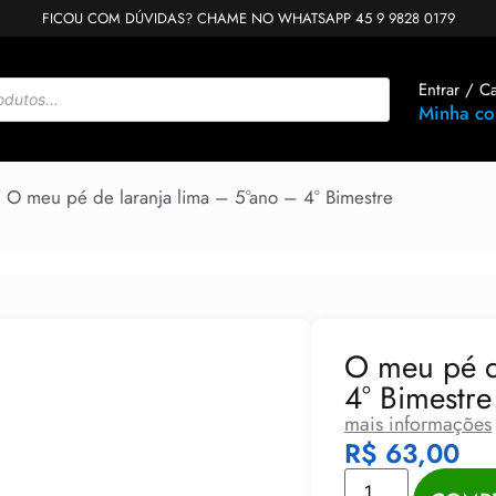
FICOU COM DÚVIDAS? CHAME NO WHATSAPP 45 9 9828 0179
Entrar / C
Minha co
 O meu pé de laranja lima – 5°ano – 4° Bimestre
O meu pé d
4° Bimestre
mais informações
R$
63,00