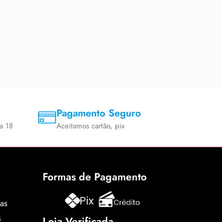
Pagamento Seguro
a 18
Aceitamos cartão, pix
Formas de Pagamento
cas
s
Loja Verificada