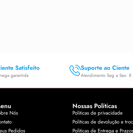
iente Satisfeito
Suporte ao Ciente
trega garantida
Atendimento Seg a Sex: 8 
enu
Nossas Políticas
obre Nós
Politicas de privacidade
ntato
Politicas de devolução e tro
eus Pedidos
Politicas de Entrega e Prazo