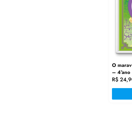
O marav
– 4°ano 
R$
24,9