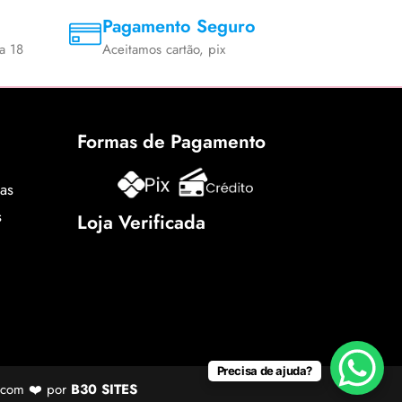
Pagamento Seguro
a 18
Aceitamos cartão, pix
Formas de Pagamento
cas
s
Loja Verificada
Precisa de ajuda?
o com ❤️ por
B30 SITES