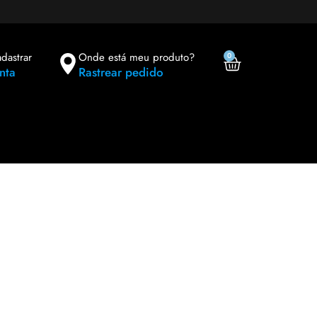
adastrar
Onde está meu produto?
0
nta
Rastrear pedido