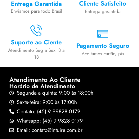
Cliente Satisfeito
Entrega Garantida
Enviamos para todo Brasil
Entrega garantida
Suporte ao Ciente
Pagamento Seguro
Atendimento Seg a Sex: 8 a
Aceitamos cartão, pix
18
Atendimento Ao Cliente
Horário de Atendimento
Segunda a quinta: 9:00 às 18:00h
Sexta-feira: 9:00 às 17:00h
Contato: (45) 9 99828 0179
Whatsapp: (45) 9 9828 0179
Email: contato@intuire.com.br