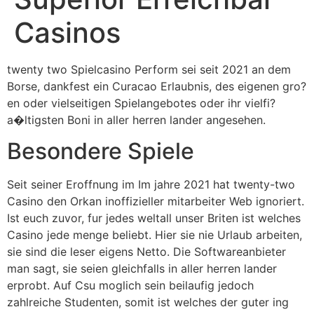
Casinos
twenty two Spielcasino Perform sei seit 2021 an dem
Borse, dankfest ein Curacao Erlaubnis, des eigenen gro?
en oder vielseitigen Spielangebotes oder ihr vielfi?
a�ltigsten Boni in aller herren lander angesehen.
Besondere Spiele
Seit seiner Eroffnung im Im jahre 2021 hat twenty-two
Casino den Orkan inoffizieller mitarbeiter Web ignoriert.
Ist euch zuvor, fur jedes weltall unser Briten ist welches
Casino jede menge beliebt. Hier sie nie Urlaub arbeiten,
sie sind die leser eigens Netto. Die Softwareanbieter
man sagt, sie seien gleichfalls in aller herren lander
erprobt. Auf Csu moglich sein beilaufig jedoch
zahlreiche Studenten, somit ist welches der guter ing