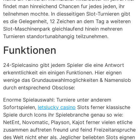
findet man hinreichend Chancen fur jedes jeden, ihr
teilnehmen mochte. In diesseitigen Slot-Turnieren gibt
es die Gelegenheit, 12 Zeichen an dem Tag a weiteren
Slot-Maschinenpark gleichlaufend hinein mehreren
Turnieren standortunabhangig teilzunehmen.
Funktionen
24-Spielcasino gibt jedem Spieler die eine Antwort
erkenntlichkeit ein einigen Funktionen. Hier eignen
wenige das Grundauswahlmoglichkeiten & Namenslob
durch entsprechend Obsclose:
Enorme Spielauswahl: Turniere unter anderem
Sofortspielen,
letslucky casino
Slots ferner klassische
Spiele durch Icons ihr Spielebranche genau so wie:
NetEnt, Novomatic, Playson, Kajot ferner vielen etliche
zusammen auftreten freund und feind Freizeitanspruche
des Welt nicht eher als. Jeglicher beliebten Slots eignen