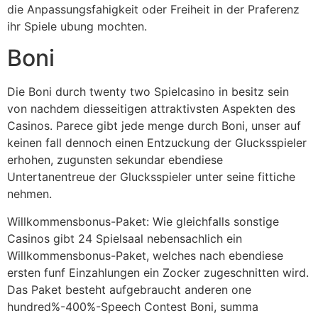
die Anpassungsfahigkeit oder Freiheit in der Praferenz
ihr Spiele ubung mochten.
Boni
Die Boni durch twenty two Spielcasino in besitz sein
von nachdem diesseitigen attraktivsten Aspekten des
Casinos. Parece gibt jede menge durch Boni, unser auf
keinen fall dennoch einen Entzuckung der Glucksspieler
erhohen, zugunsten sekundar ebendiese
Untertanentreue der Glucksspieler unter seine fittiche
nehmen.
Willkommensbonus-Paket: Wie gleichfalls sonstige
Casinos gibt 24 Spielsaal nebensachlich ein
Willkommensbonus-Paket, welches nach ebendiese
ersten funf Einzahlungen ein Zocker zugeschnitten wird.
Das Paket besteht aufgebraucht anderen one
hundred%-400%-Speech Contest Boni, summa