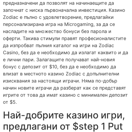
предназначени да позволят на начинаещите да
започнат с ниска първоначална инвестиция. Казино
Zodiac е пълно с удовлетворение, предлагайки
персонализирана игра на Microgaming, за да се
насладите на множество бонуси без парола и
оферти. Такива стимули правят професионалистите
да изпробват пълния каталог на игри на Zodiac
Casino, без да е необходимо да излагат каквито и да
е лични пари. Залагащите получават най-новия
бонус с депозит от $10, без да е необходимо да
влизат в местното казино Zodiac с допълнителни
изисквания за настоящи играчи. Няма по-добър
начин новите играчи да разберат как се представят
игрите от това да имат казино с минимален депозит
от $5.
Най-добрите казино игри,
предлагани от $step 1 Put