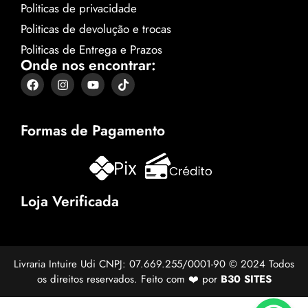
Politicas de privacidade
Politicas de devolução e trocas
Politicas de Entrega e Prazos
Onde nos encontrar:
Formas de Pagamento
Loja Verificada
Livraria Intuire Udi CNPJ: 07.669.255/0001-90 © 2024 Todos
os direitos reservados. Feito com ❤️ por
B30 SITES