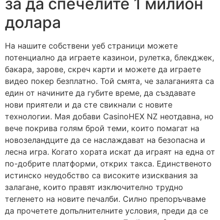
за да спечелите 1 милион
долара
На нашите собствени уеб страници можете
потенциално да играете казинои, рулетка, блекджек,
бакара, зарове, скреч карти и можете да играете
видео покер безплатно. Той смята, че залаганията са
един от начините да губите време, да създавате
нови приятели и да сте свикнали с новите
технологии. Мая добави CasinoHEX NZ неотдавна, но
вече покрива голям брой теми, които помагат на
новозеландците да се наслаждават на безопасна и
лесна игра. Когато хората искат да играят на една от
по-добрите платформи, открих такса. Единственото
истинско неудобство са високите изисквания за
залагане, които правят изключително трудно
тегленето на новите печалби. Силно препоръчваме
да прочетете допълнителните условия, преди да се