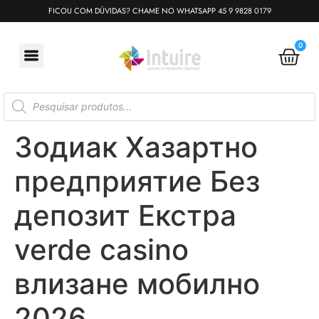
FICOU COM DÚVIDAS? CHAME NO WHATSAPP 45 9 9828 0179
0
Зодиак Хазартно
предприятие Без
депозит Екстра
verde casino
влизане мобилно
2026