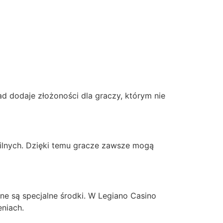
d dodaje złożoności dla graczy, którym nie
bilnych. Dzięki temu gracze zawsze mogą
e są specjalne środki. W Legiano Casino
eniach.