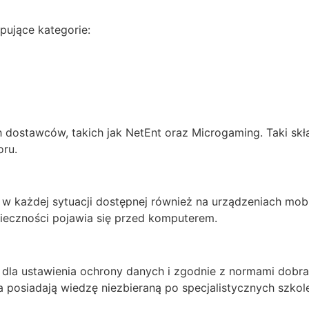
pujące kategorie:
dostawców, takich jak NetEnt oraz Microgaming. Taki skła
oru.
 w każdej sytuacji dostępnej również na urządzeniach mo
nieczności pojawia się przed komputerem.
dla ustawienia ochrony danych i zgodnie z normami dobran
a posiadają wiedzę niezbieraną po specjalistycznych szkol