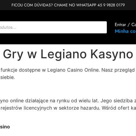
FICOU COM DÚVIDAS? CHAME NO WHATSAPP 45 9 9828 0179
Entrar / C
Minha co
 Gry w Legiano Kasyno 
funkcje dostępne w Legiano Casino Online. Nasz przegląd 
siebie.
 online działające na rynku od wielu lat. Jego siedziba zn
rejestrów licencyjnych w sektorze hazardu. Wśród ofert ka
asino