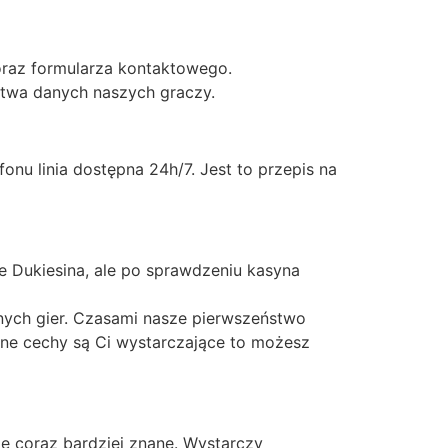
oraz formularza kontaktowego.
twa danych naszych graczy.
onu linia dostępna 24h/7. Jest to przepis na
e Dukiesina, ale po sprawdzeniu kasyna
ych gier. Czasami nasze pierwszeństwo
one cechy są Ci wystarczające to możesz
ię coraz bardziej znane. Wystarczy