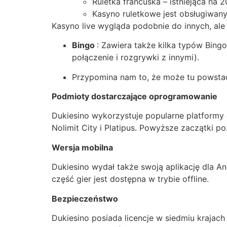
Ruletka francuska – istniejąca na 2
Kasyno ruletkowe jest obsługiwany
Kasyno live wygląda podobnie do innych, ale 
Bingo
: Zawiera także kilka typów Bing
połączenie i rozgrywki z innymi).
Przypomina nam to, że może tu powstać
Podmioty dostarczające oprogramowanie
Dukiesino wykorzystuje popularne platformy 
Nolimit City i Platipus. Powyższe zaczątki p
Wersja mobilna
Dukiesino wydał także swoją aplikację dla A
część gier jest dostępna w trybie offline.
Bezpieczeństwo
Dukiesino posiada licencje w siedmiu krajac