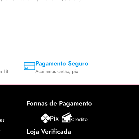
Pagamento Seguro
a 18
Aceitamos cartão, pix
Formas de Pagamento
cas
s
Loja Verificada