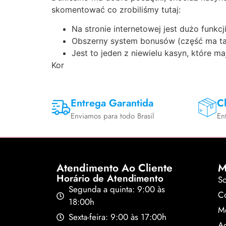
skomentować co zrobiliśmy tutaj:
Na stronie internetowej jest dużo funkcj
Obszerny system bonusów (część ma tak
Jest to jeden z niewielu kasyn, które 
Kor
Entrega Garantida
Cl
Enviamos para todo Brasil
En
Atendimento Ao Cliente
M
Horário de Atendimento
S
Segunda a quinta: 9:00 às
Co
18:00h
M
Sexta-feira: 9:00 às 17:00h
A