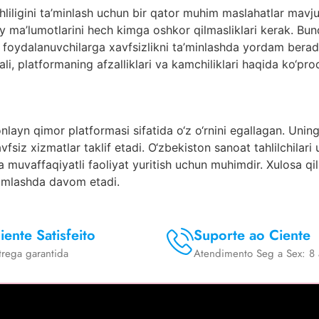
hliligini ta’minlash uchun bir qator muhim maslahatlar mavjud
y ma’lumotlarini hech kimga oshkor qilmasliklari kerak. Bun
, foydalanuvchilarga xavfsizlikni ta’minlashda yordam berad
ali, platformaning afzalliklari va kamchiliklari haqida ko‘pr
nlayn qimor platformasi sifatida o‘z o‘rnini egallagan. Unin
vfsiz xizmatlar taklif etadi. O‘zbekiston sanoat tahlilchilari
da muvaffaqiyatli faoliyat yuritish uchun muhimdir. Xulosa q
kamlashda davom etadi.
iente Satisfeito
Suporte ao Ciente
trega garantida
Atendimento Seg a Sex: 8 