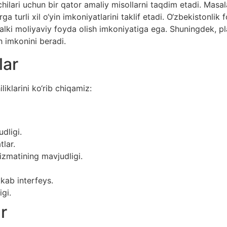
ilari uchun bir qator amaliy misollarni taqdim etadi. Masala
ga turli xil o‘yin imkoniyatlarini taklif etadi. O‘zbekistonlik 
, balki moliyaviy foyda olish imkoniyatiga ega. Shuningdek, p
sh imkonini beradi.
lar
liklarini ko‘rib chiqamiz:
dligi.
tlar.
izmatining mavjudligi.
kab interfeys.
igi.
r