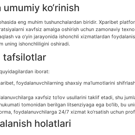
 umumiy ko‘rinish
 sohasida eng muhim tushunchalardan biridir. Xparibet platfo
ratsiyalarni xavfsiz amalga oshirish uchun zamonaviy texnolo
saqlash va o‘yin jarayonida ishonchli xizmatlardan foydalani
m uning ishonchliligini oshiradi.
tafsilotlar
quyidagilardan iborat:
ribet, foydalanuvchilarning shaxsiy ma’lumotlarini shifrlas
lanuvchilarga xavfsiz to‘lov usullarini taklif etadi, shu ju
ukumati tomonidan berilgan litsenziyaga ega bo‘lib, bu uning
orma, foydalanuvchilarga 24/7 xizmat ko‘rsatish uchun prof
alanish holatlari