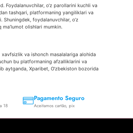
. Foydalanuvchilar, o‘z parollarini kuchli va
dan tashqari, platformaning yangiliklari va
i. Shuningdek, foydalanuvchilar, o‘z
oq ma’lumot olishlari mumkin.
g xavfsizlik va ishonch masalalariga alohida
 uchun bu platformaning afzalliklarini va
ilib aytganda, Xparibet, O‘zbekiston bozorida
Pagamento Seguro
a 18
Aceitamos cartão, pix