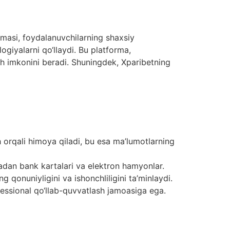
rmasi, foydalanuvchilarning shaxsiy
giyalarni qo‘llaydi. Bu platforma,
sh imkonini beradi. Shuningdek, Xparibetning
h orqali himoya qiladi, bu esa ma’lumotlarning
mladan bank kartalari va elektron hamyonlar.
 qonuniyligini va ishonchliligini ta’minlaydi.
essional qo‘llab-quvvatlash jamoasiga ega.