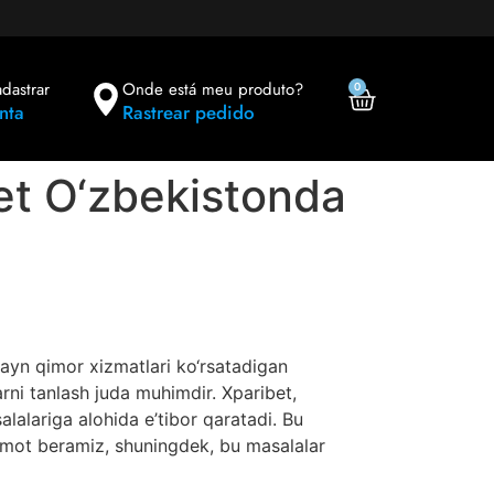
adastrar
Onde está meu produto?
0
nta
Rastrear pedido
et O‘zbekistonda
ayn qimor xizmatlari ko‘rsatadigan
rni tanlash juda muhimdir. Xparibet,
alalariga alohida e’tibor qaratadi. Bu
’lumot beramiz, shuningdek, bu masalalar