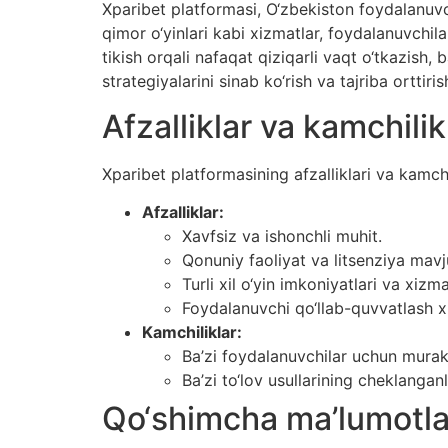
Xparibet platformasi, O‘zbekiston foydalanuvch
qimor o‘yinlari kabi xizmatlar, foydalanuvchilar
tikish orqali nafaqat qiziqarli vaqt o‘tkazish
strategiyalarini sinab ko‘rish va tajriba orttiri
Afzalliklar va kamchilik
Xparibet platformasining afzalliklari va kamchi
Afzalliklar:
Xavfsiz va ishonchli muhit.
Qonuniy faoliyat va litsenziya mavju
Turli xil o‘yin imkoniyatlari va xizma
Foydalanuvchi qo‘llab-quvvatlash x
Kamchiliklar:
Ba’zi foydalanuvchilar uchun murak
Ba’zi to‘lov usullarining cheklanganl
Qo‘shimcha ma’lumotla