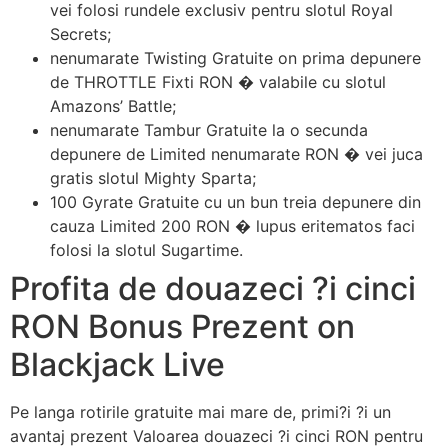
vei folosi rundele exclusiv pentru slotul Royal
Secrets;
nenumarate Twisting Gratuite on prima depunere
de THROTTLE Fixti RON � valabile cu slotul
Amazons’ Battle;
nenumarate Tambur Gratuite la o secunda
depunere de Limited nenumarate RON � vei juca
gratis slotul Mighty Sparta;
100 Gyrate Gratuite cu un bun treia depunere din
cauza Limited 200 RON � lupus eritematos faci
folosi la slotul Sugartime.
Profita de douazeci ?i cinci
RON Bonus Prezent on
Blackjack Live
Pe langa rotirile gratuite mai mare de, primi?i ?i un
avantaj prezent Valoarea douazeci ?i cinci RON pentru