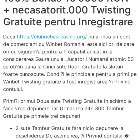
+ necasatorit.000 Twisting
Gratuite pentru Inregistrare
Daca
https://clubriches-casino.org/
nu ai inca un cont
de comerciant cu Winbet Romania, este aici ori de cate
ori cu siguran?a pentru a fi capabil ai luat in la
considerarea Gaura unuia. Jucatorii Numarul atomic 53
se ob?in pana la Cinci sute Rotiri Gratuite la sloturi
foarte cunoscute. Condi?iile principale pentru a primi pe
Winbet Twisting gratuite a fost inregistrarea ?i Privind
contului.
Primi?i primul Doua sute Twisting Gratuite in schimb a
face vreo depunere, iar Urmarirea alte 300 Tambur
Gratuite pe primele trei depuneri.
2 sute Tambur Gratuite fara nicio depunere la
deschiderea De asemenea, ?i Privind contului �