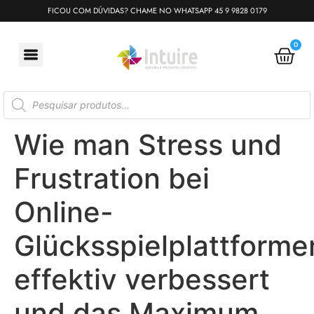
FICOU COM DÚVIDAS? CHAME NO WHATSAPP 45 9 9828 0179
0
Wie man Stress und
Frustration bei
Online-
Glücksspielplattforme
effektiv verbessert
und das Maximum