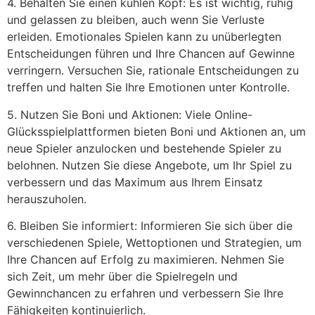
4. Behalten Sie einen kühlen Kopf: Es ist wichtig, ruhig
und gelassen zu bleiben, auch wenn Sie Verluste
erleiden. Emotionales Spielen kann zu unüberlegten
Entscheidungen führen und Ihre Chancen auf Gewinne
verringern. Versuchen Sie, rationale Entscheidungen zu
treffen und halten Sie Ihre Emotionen unter Kontrolle.
5. Nutzen Sie Boni und Aktionen: Viele Online-
Glücksspielplattformen bieten Boni und Aktionen an, um
neue Spieler anzulocken und bestehende Spieler zu
belohnen. Nutzen Sie diese Angebote, um Ihr Spiel zu
verbessern und das Maximum aus Ihrem Einsatz
herauszuholen.
6. Bleiben Sie informiert: Informieren Sie sich über die
verschiedenen Spiele, Wettoptionen und Strategien, um
Ihre Chancen auf Erfolg zu maximieren. Nehmen Sie
sich Zeit, um mehr über die Spielregeln und
Gewinnchancen zu erfahren und verbessern Sie Ihre
Fähigkeiten kontinuierlich.