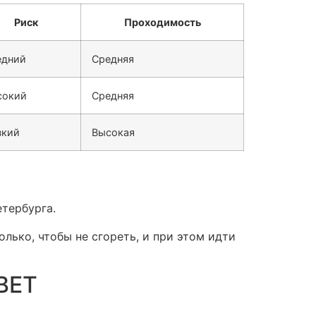
Риск
Проходимость
едний
Средняя
сокий
Средняя
зкий
Высокая
етербурга.
олько, чтобы не сгореть, и при этом идти
LBET