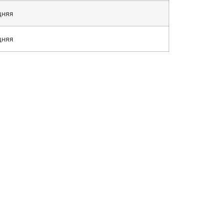
дняя
дняя