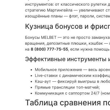
инструментов: от классического рулетки 
стратегию Мартингейла — увеличивают ста
изощрённые планы — флэт, пароли, систем
Кузница бонусов и фрисп
Бонусы MELBET — это не просто замануха,
вращения, депозитные плюшки, кэшбэк — вс
на
8 (800) 777-75-55
, если нужна помощь
Эффективные инструменты 
Мобильное приложение — весь арсена
Live-ставки с динамическим коэффиц
Кэш-аут — фиксируй выигрыш в любо
Прямые трансляции топ-матчей;
Коммуникация с саппортом 24/7 (но
Таблица сравнения п