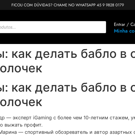
FICOU COM DÚVIDAS? CHAME NO WHATSAPP 45 9 9828 0179
Entrar / C
Minha co
: как делать бабло в 
волочек
: как делать бабло в 
волочек
др — эксперт iGaming с более чем 10-летним стажем, 
о выжать профит.
 Марина — спортивный обозреватель и автор азартных 