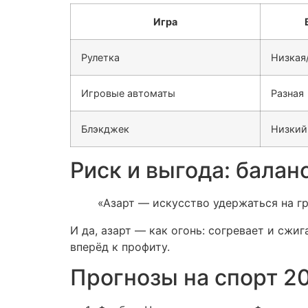
Игра
Рулетка
Низкая
Игровые автоматы
Разная
Блэкджек
Низкий
Риск и выгода: балан
«Азарт — искусство удержаться на гр
И да, азарт — как огонь: согревает и сжиг
вперёд к профиту.
Прогнозы на спорт 20