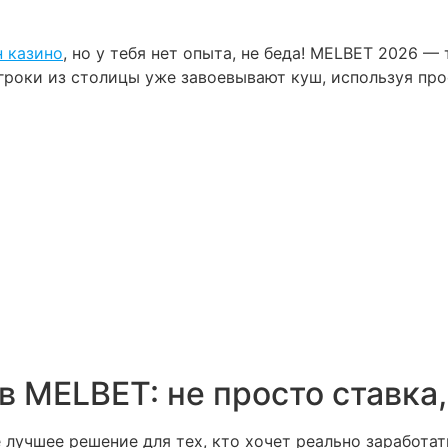
н казино
, но у тебя нет опыта, не беда! MELBET 2026 —
игроки из столицы уже завоевывают куш, используя п
в MELBET: не просто ставка,
лучшее решение для тех, кто хочет реально заработа