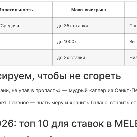
Волатильность
Макс. выигрыш
/Средняя
до 35x ставки
Ср
до 1000x
Вы
до 3x ставки
Ни
сируем, чтобы не сгореть
ани, не упав в пропасть» — мудрый каппер из Санкт-П
ает. Главное — знать меру и хранить баланс: ставить ст
26: топ 10 для ставок в ME