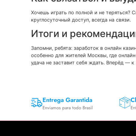
Хочешь играть по полной и не теряться?
круглосуточный доступ, всегда на связи.
Итоги и рекомендаци
Запомни, ребята: заработок в онлайн кази
особенно для жителей Москвы, где онлайн
удача не заставит себя ждать. Вперёд — к
Entrega Garantida
Cl
Enviamos para todo Brasil
En