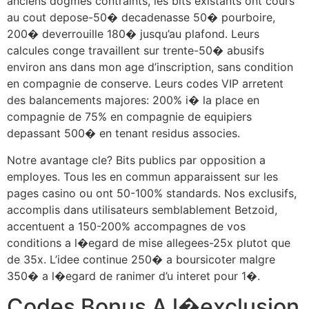
anciens dogmes contraints, les bits existants ont cours
au cout depose-50� decadenasse 50� pourboire,
200� deverrouille 180� jusqu’au plafond. Leurs
calcules conge travaillent sur trente-50� abusifs
environ ans dans mon age d’inscription, sans condition
en compagnie de conserve. Leurs codes VIP arretent
des balancements majores: 200% i� la place en
compagnie de 75% en compagnie de equipiers
depassant 500� en tenant residus associes.
Notre avantage cle? Bits publics par opposition a
employes. Tous les en commun apparaissent sur les
pages casino ou ont 50-100% standards. Nos exclusifs,
accomplis dans utilisateurs semblablement Betzoid,
accentuent a 150-200% accompagnes de vos
conditions a l�egard de mise allegees-25x plutot que
de 35x. L’idee continue 250� a boursicoter malgre
350� a l�egard de ranimer d’u interet pour 1�.
Codes Bonus A l�exclusion