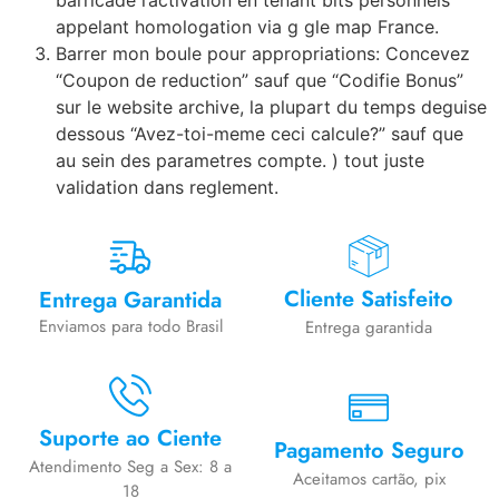
barricade l’activation en tenant bits personnels
appelant homologation via g gle map France.
Barrer mon boule pour appropriations: Concevez
“Coupon de reduction” sauf que “Codifie Bonus”
sur le website archive, la plupart du temps deguise
dessous “Avez-toi-meme ceci calcule?” sauf que
au sein des parametres compte. ) tout juste
validation dans reglement.
Cliente Satisfeito
Entrega Garantida
Enviamos para todo Brasil
Entrega garantida
Suporte ao Ciente
Pagamento Seguro
Atendimento Seg a Sex: 8 a
Aceitamos cartão, pix
18