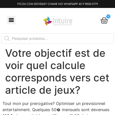
FICOU COM DÚVIDAS? CHAME NO WHATSAPP 45 9 9828 0179
0
Votre objectif est de
voir quel calcule
corresponds vers cet
article de jeux?
Tout mon pur prerogative? Optimiser un previsionnel
entertainment. Quelques 50� mensuels sont devenues