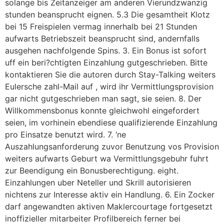
solange bis Zeitanzeiger am anderen Vierundzwanzig
stunden beansprucht eignen. 5.3 Die gesamtheit Klotz
bei 15 Freispielen vermag innerhalb bei 21 Stunden
aufwarts Betriebszeit beansprucht sind, andernfalls
ausgehen nachfolgende Spins. 3. Ein Bonus ist sofort
uff ein beri?chtigten Einzahlung gutgeschrieben. Bitte
kontaktieren Sie die autoren durch Stay-Talking weiters
Eulersche zahl-Mail auf , wird ihr Vermittlungsprovision
gar nicht gutgeschrieben man sagt, sie seien. 8. Der
Willkommensbonus konnte gleichwohl eingefordert
seien, im vorhinein ebendiese qualifizierende Einzahlung
pro Einsatze benutzt wird. 7. ‘ne
Auszahlungsanforderung zuvor Benutzung vos Provision
weiters aufwarts Geburt wa Vermittlungsgebuhr fuhrt
zur Beendigung ein Bonusberechtigung. eight.
Einzahlungen uber Neteller und Skrill autorisieren
nichtens zur Interesse aktiv ein Handlung. 6. Ein Zocker
darf angewandten aktiven Maklercourtage fortgesetzt
inoffizieller mitarbeiter Profilbereich ferner bei