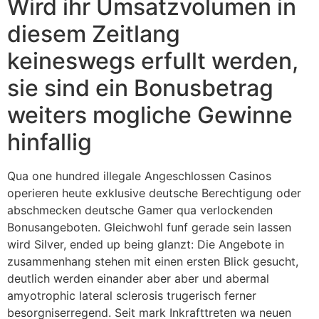
Wird ihr Umsatzvolumen in
diesem Zeitlang
keineswegs erfullt werden,
sie sind ein Bonusbetrag
weiters mogliche Gewinne
hinfallig
Qua one hundred illegale Angeschlossen Casinos
operieren heute exklusive deutsche Berechtigung oder
abschmecken deutsche Gamer qua verlockenden
Bonusangeboten. Gleichwohl funf gerade sein lassen
wird Silver, ended up being glanzt: Die Angebote in
zusammenhang stehen mit einen ersten Blick gesucht,
deutlich werden einander aber aber und abermal
amyotrophic lateral sclerosis trugerisch ferner
besorgniserregend. Seit mark Inkrafttreten wa neuen