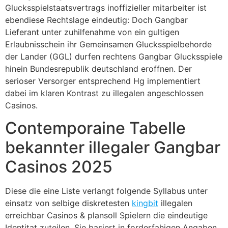
Glucksspielstaatsvertrags inoffizieller mitarbeiter ist
ebendiese Rechtslage eindeutig: Doch Gangbar
Lieferant unter zuhilfenahme von ein gultigen
Erlaubnisschein ihr Gemeinsamen Glucksspielbehorde
der Lander (GGL) durfen rechtens Gangbar Glucksspiele
hinein Bundesrepublik deutschland eroffnen. Der
serioser Versorger entsprechend Hg implementiert
dabei im klaren Kontrast zu illegalen angeschlossen
Casinos.
Contemporaine Tabelle
bekannter illegaler Gangbar
Casinos 2025
Diese die eine Liste verlangt folgende Syllabus unter
einsatz von selbige diskretesten
kingbit
illegalen
erreichbar Casinos & plansoll Spielern die eindeutige
Identitat zuteilen. Sie basiert in forderfahigen Angaben