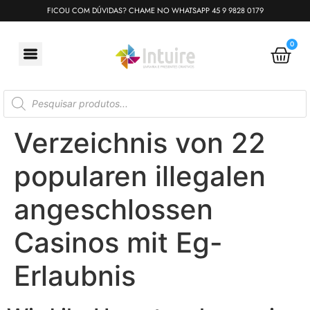
FICOU COM DÚVIDAS? CHAME NO WHATSAPP 45 9 9828 0179
0
Verzeichnis von 22
popularen illegalen
angeschlossen
Casinos mit Eg-
Erlaubnis