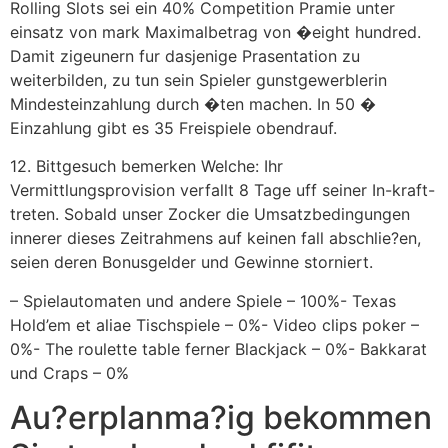
Rolling Slots sei ein 40% Competition Pramie unter
einsatz von mark Maximalbetrag von �eight hundred.
Damit zigeunern fur dasjenige Prasentation zu
weiterbilden, zu tun sein Spieler gunstgewerblerin
Mindesteinzahlung durch �ten machen. In 50 �
Einzahlung gibt es 35 Freispiele obendrauf.
12. Bittgesuch bemerken Welche: Ihr
Vermittlungsprovision verfallt 8 Tage uff seiner In-kraft-
treten. Sobald unser Zocker die Umsatzbedingungen
innerer dieses Zeitrahmens auf keinen fall abschlie?en,
seien deren Bonusgelder und Gewinne storniert.
– Spielautomaten und andere Spiele – 100%- Texas
Hold’em et aliae Tischspiele – 0%- Video clips poker –
0%- The roulette table ferner Blackjack – 0%- Bakkarat
und Craps – 0%
Au?erplanma?ig bekommen