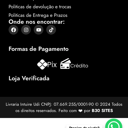
Politicas de devolução e trocas
Politicas de Entrega e Prazos
Onde nos encontrar:
Formas de Pagamento
Loja Verificada
Livraria Intuire Udi CNPJ: 07.669.255/0001-90 © 2024 Todos
os direitos reservados. Feito com ❤️ por
B30 SITES