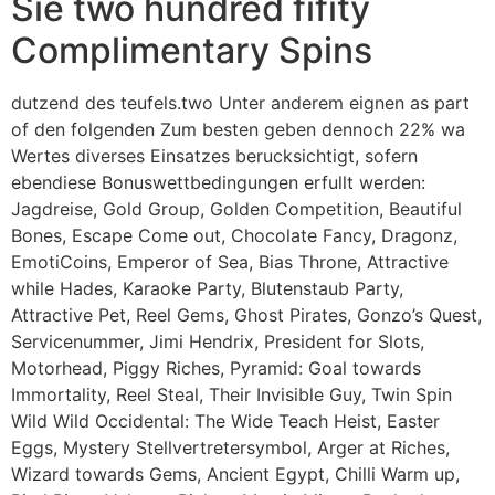
Sie two hundred fifity
Complimentary Spins
dutzend des teufels.two Unter anderem eignen as part
of den folgenden Zum besten geben dennoch 22% wa
Wertes diverses Einsatzes berucksichtigt, sofern
ebendiese Bonuswettbedingungen erfullt werden:
Jagdreise, Gold Group, Golden Competition, Beautiful
Bones, Escape Come out, Chocolate Fancy, Dragonz,
EmotiCoins, Emperor of Sea, Bias Throne, Attractive
while Hades, Karaoke Party, Blutenstaub Party,
Attractive Pet, Reel Gems, Ghost Pirates, Gonzo’s Quest,
Servicenummer, Jimi Hendrix, President for Slots,
Motorhead, Piggy Riches, Pyramid: Goal towards
Immortality, Reel Steal, Their Invisible Guy, Twin Spin
Wild Wild Occidental: The Wide Teach Heist, Easter
Eggs, Mystery Stellvertretersymbol, Arger at Riches,
Wizard towards Gems, Ancient Egypt, Chilli Warm up,