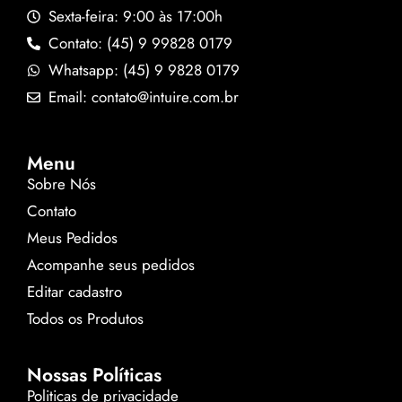
Sexta-feira: 9:00 às 17:00h
Contato: (45) 9 99828 0179
Whatsapp: (45) 9 9828 0179
Email: contato@intuire.com.br
Menu
Sobre Nós
Contato
Meus Pedidos
Acompanhe seus pedidos
Editar cadastro
Todos os Produtos
Nossas Políticas
Politicas de privacidade