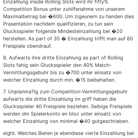
Einzahlung inside Rolling Slots wird ihr fifty%
Competition Bonus unter zuhilfenahme von unserem
Maximalbetrag bei �600. Um zigeunern zu handen dies
Prasentation nachdem qualifizieren, zu tun sein
Glucksspieler folgende Mindesteinzahlung bei �20
herstellen. As part of 35 � Einzahlung trifft man auf 60
Freispiele obendrauf.
8. Aufwarts ihre dritte Einzahlung as part of Rolling
Slots fahig sein Glucksspieler den 40% Match-
Vermittlungsgebuhr bis zu �700 unter einsatz von
welcher Einzahlung durch min. �15 beibehalten.
7. Unplanma?ig zum Competition-Vermittlungsgebuhr
aufwarts die dritte Einzahlung im griff haben die
Glucksspieler 40 Freispiele beziehen. Selbige Freispiele
werden dm Spielerkonto en bloc unter einsatz von
welcher Einzahlung von minimal �40 gutgeschrieben.
eight. Welches Bieten je ebendiese vierte Einzahlung bei