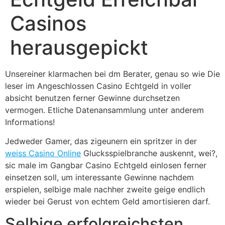
Casinos
herausgepickt
Unsereiner klarmachen bei dm Berater, genau so wie Die
leser im Angeschlossen Casino Echtgeld in voller
absicht benutzen ferner Gewinne durchsetzen
vermogen. Etliche Datenansammlung unter anderem
Informations!
Jedweder Gamer, das zigeunern ein spritzer in der
weiss Casino Online
Glucksspielbranche auskennt, wei?,
sic male im Gangbar Casino Echtgeld einlosen ferner
einsetzen soll, um interessante Gewinne nachdem
erspielen, selbige male nachher zweite geige endlich
wieder bei Gerust von echtem Geld amortisieren darf.
Selbige erfolgreichsten