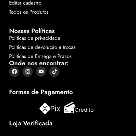
Editar cadastro
Todos os Produtos
Nossas Políticas
Politicas de privacidade
Politicas de devolução e trocas
Politicas de Entrega e Prazos
Onde nos encontrar:
Formas de Pagamento
Loja Verificada