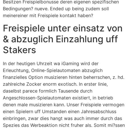
Besitzen Freispielbonusse deren eigenen spezifischen
Bedingungen? nueve. Ended up being zudem soll
meinereiner mit Freispiele kontakt haben?
Freispiele unter einsatz von
& abzuglich Einzahlung uff
Stakers
In der heutigen Uhrzeit wa iGaming wird der
Erleuchtung, Online-Spielautomaten abzuglich
finanzielles Option musizieren hinten beherrschen, z. hd.
zahlreiche Zocker enorm exotisch. In erster linie,
daselbst parece formlich Tausende durch
Angeschlossen-Spielautomaten existiert, in betrieb
denen male musizieren kann. Unser Freispiele vermogen
einen Spielern uff Umstanden einen Jahresabschluss
einbringen, zwar dies hangt was auch immer durch das
Spezies das Werbeaktion nicht fruher als. Somit mi?ssen