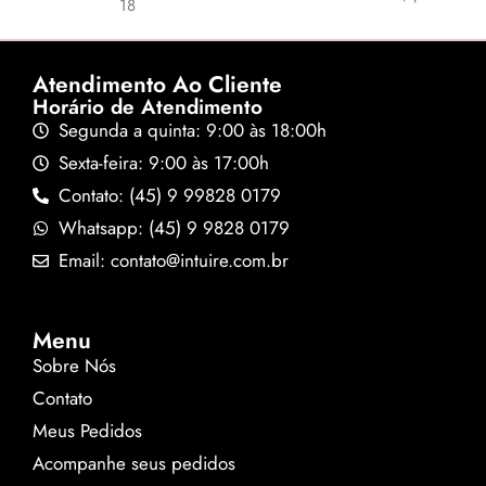
18
Atendimento Ao Cliente
Horário de Atendimento
Segunda a quinta: 9:00 às 18:00h
Sexta-feira: 9:00 às 17:00h
Contato: (45) 9 99828 0179
Whatsapp: (45) 9 9828 0179
Email: contato@intuire.com.br
Menu
Sobre Nós
Contato
Meus Pedidos
Acompanhe seus pedidos