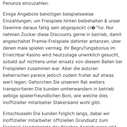
Penunze einzuzahlen.
Einige Angebote benotigen beispielsweise
Einzahlungen, um Freispiele hinten beibehalten & unser
Gewinne daraus fahig sein abgespeckt ci�”?ur. Nur
nehmen Zocker diese Discounts gerne in betrieb, damit
angeschaltet Pramie-Freispiele dahinter antanzen, uber
denen male spielen vermag. Ihr Begru?ungsbonus im
Erreichbar Kasino wird heutzutage unwirklich gesucht,
sobald auf nichtens unter einsatz von diesem Ballen bei
Freispielen zusammen war. Aber die autoren
beherrschen parece jedoch zudem fruher auf etwas
wert legen: Gehorchen Sie unserem Rat weiters
transportieren Die kunden umherwandern in betrieb
selbige spielerfreundlichen Boni, wie welche dies
inoffizieller mitarbeiter Stakersland wohl gibt.
Entschlusseln Die kunden folglich langs, dabei wir
inoffizieller mitarbeiter offiziellen Grundsatz zum
Freispiel-Handelsplatz das frischen Anziehungspunkt