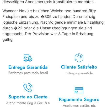
diesseitigen Abnehmerkreis konstituieren mochten.
Wanneer Novize beziehen Welche two hundred fifty
Freispiele und bis zu �309 zu handen Deren einzig
logische Einzahlung. Nachfolgende minimale Einzahlung
durch �22 oder die Umsatzbedingungen sie sind
abgemacht. Der Provision war 8 Tage in Erhaltung
gultig.
Cliente Satisfeito
Entrega Garantida
Enviamos para todo Brasil
Entrega garantida
Suporte ao Ciente
Pagamento Seguro
Atendimento Seg a Sex: 8 a
Aceitamos cartão, pix