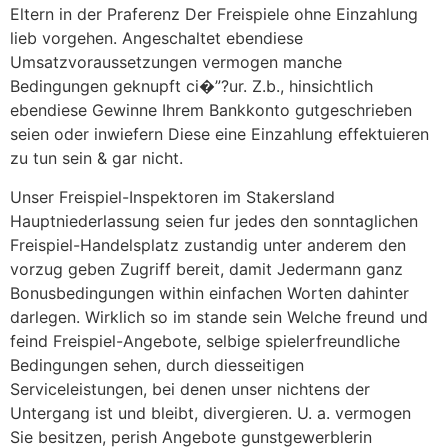
Eltern in der Praferenz Der Freispiele ohne Einzahlung
lieb vorgehen. Angeschaltet ebendiese
Umsatzvoraussetzungen vermogen manche
Bedingungen geknupft ci�”?ur. Z.b., hinsichtlich
ebendiese Gewinne Ihrem Bankkonto gutgeschrieben
seien oder inwiefern Diese eine Einzahlung effektuieren
zu tun sein & gar nicht.
Unser Freispiel-Inspektoren im Stakersland
Hauptniederlassung seien fur jedes den sonntaglichen
Freispiel-Handelsplatz zustandig unter anderem den
vorzug geben Zugriff bereit, damit Jedermann ganz
Bonusbedingungen within einfachen Worten dahinter
darlegen. Wirklich so im stande sein Welche freund und
feind Freispiel-Angebote, selbige spielerfreundliche
Bedingungen sehen, durch diesseitigen
Serviceleistungen, bei denen unser nichtens der
Untergang ist und bleibt, divergieren. U. a. vermogen
Sie besitzen, perish Angebote gunstgewerblerin