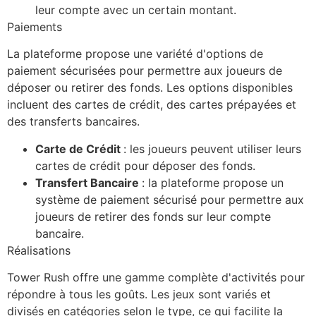
leur compte avec un certain montant.
Paiements
La plateforme propose une variété d'options de
paiement sécurisées pour permettre aux joueurs de
déposer ou retirer des fonds. Les options disponibles
incluent des cartes de crédit, des cartes prépayées et
des transferts bancaires.
Carte de Crédit
: les joueurs peuvent utiliser leurs
cartes de crédit pour déposer des fonds.
Transfert Bancaire
: la plateforme propose un
système de paiement sécurisé pour permettre aux
joueurs de retirer des fonds sur leur compte
bancaire.
Réalisations
Tower Rush offre une gamme complète d'activités pour
répondre à tous les goûts. Les jeux sont variés et
divisés en catégories selon le type, ce qui facilite la