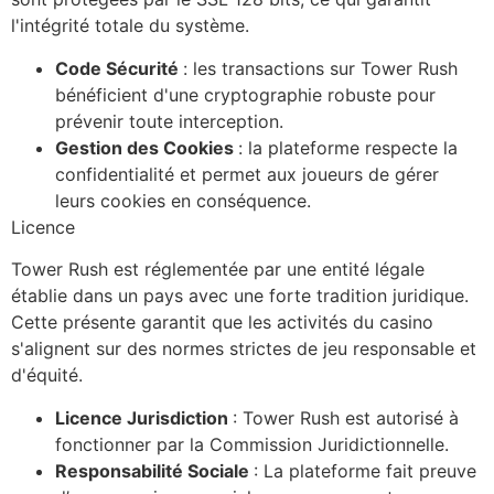
l'intégrité totale du système.
Code Sécurité
: les transactions sur Tower Rush
bénéficient d'une cryptographie robuste pour
prévenir toute interception.
Gestion des Cookies
: la plateforme respecte la
confidentialité et permet aux joueurs de gérer
leurs cookies en conséquence.
Licence
Tower Rush est réglementée par une entité légale
établie dans un pays avec une forte tradition juridique.
Cette présente garantit que les activités du casino
s'alignent sur des normes strictes de jeu responsable et
d'équité.
Licence Jurisdiction
: Tower Rush est autorisé à
fonctionner par la Commission Juridictionnelle.
Responsabilité Sociale
: La plateforme fait preuve