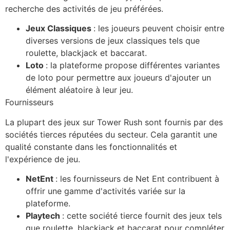
recherche des activités de jeu préférées.
Jeux Classiques
: les joueurs peuvent choisir entre
diverses versions de jeux classiques tels que
roulette, blackjack et baccarat.
Loto
: la plateforme propose différentes variantes
de loto pour permettre aux joueurs d'ajouter un
élément aléatoire à leur jeu.
Fournisseurs
La plupart des jeux sur Tower Rush sont fournis par des
sociétés tierces réputées du secteur. Cela garantit une
qualité constante dans les fonctionnalités et
l'expérience de jeu.
NetEnt
: les fournisseurs de Net Ent contribuent à
offrir une gamme d'activités variée sur la
plateforme.
Playtech
: cette société tierce fournit des jeux tels
que roulette, blackjack et baccarat pour compléter