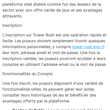
plateforme s’est établie comme l’un des leaders de la
sector avec son offre variée de jeux et ses avantages
attrayants.
Inscription
L'inscription sur Tower Rush est une opération rapide et
facile. Les joueurs doivent simplement fournir quelques
informations personnelles, y compris
tower rush avis fr
leur nom, adresse email et mot de passe. Une fois la
inscription validée, les joueurs pourront accéder à leurs
comptes en utilisant l'adresse email ou le mot de passe.
Fonctionnalités du Compte
Une fois inscrit, les joueurs disposent d'une variété de
fonctionnalités utiles. Ils peuvent gérer leur solde,
consulter leurs historiques de jeu et bénéficier des
avantages offerts par la plateforme.