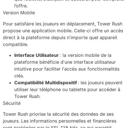
l’offre.
Version Mobile
Pour satisfaire les joueurs en déplacement, Tower Rush
propose une application mobile. Celle-ci offre un accès
direct à la plateforme depuis n'importe quel appareil
compatible.
Interface Utilisateur
: la version mobile de la
plateforme bénéficie d'une interface utilisateur
intuitive pour faciliter l'accès aux fonctionnalités
clés.
Compatibilité Multidispositif
: les joueurs peuvent
utiliser leur téléphone ou tablette pour accéder à
Tower Rush.
Sécurité
Tower Rush priorise la sécurité des données de ses
joueurs. Les informations personnelles et financières
sont protégées par le SSL 128 bits, ce qui garantit