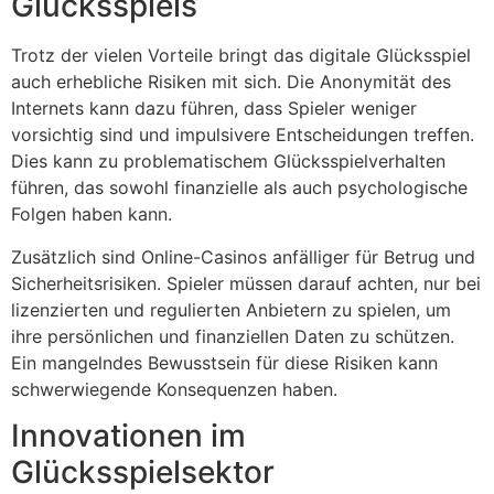
Glücksspiels
Trotz der vielen Vorteile bringt das digitale Glücksspiel
auch erhebliche Risiken mit sich. Die Anonymität des
Internets kann dazu führen, dass Spieler weniger
vorsichtig sind und impulsivere Entscheidungen treffen.
Dies kann zu problematischem Glücksspielverhalten
führen, das sowohl finanzielle als auch psychologische
Folgen haben kann.
Zusätzlich sind Online-Casinos anfälliger für Betrug und
Sicherheitsrisiken. Spieler müssen darauf achten, nur bei
lizenzierten und regulierten Anbietern zu spielen, um
ihre persönlichen und finanziellen Daten zu schützen.
Ein mangelndes Bewusstsein für diese Risiken kann
schwerwiegende Konsequenzen haben.
Innovationen im
Glücksspielsektor