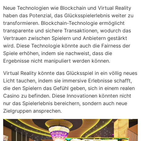
Neue Technologien wie Blockchain und Virtual Reality
haben das Potenzial, das Glücksspielerlebnis weiter zu
transformieren. Blockchain-Technologie ermöglicht
transparente und sichere Transaktionen, wodurch das
Vertrauen zwischen Spielern und Anbietern gestärkt
wird. Diese Technologie könnte auch die Fairness der
Spiele erhöhen, indem sie nachweist, dass die
Ergebnisse nicht manipuliert werden können.
Virtual Reality könnte das Glücksspiel in ein völlig neues
Licht tauchen, indem sie immersive Erlebnisse schafft,
die den Spielern das Gefühl geben, sich in einem realen
Casino zu befinden. Diese Innovationen könnten nicht
nur das Spielerlebnis bereichern, sondern auch neue
Zielgruppen ansprechen.