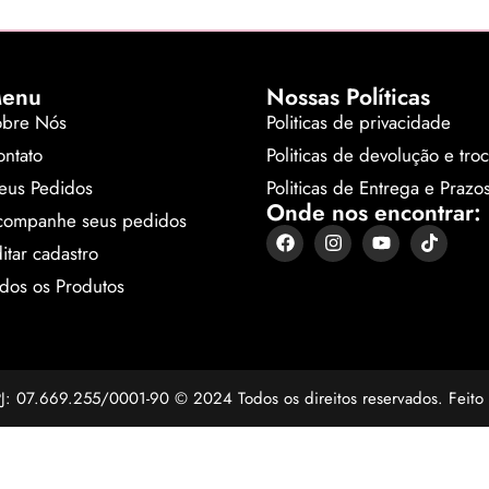
enu
Nossas Políticas
obre Nós
Politicas de privacidade
ntato
Politicas de devolução e tro
eus Pedidos
Politicas de Entrega e Prazo
Onde nos encontrar:
companhe seus pedidos
itar cadastro
dos os Produtos
NPJ: 07.669.255/0001-90 © 2024 Todos os direitos reservados. Feit