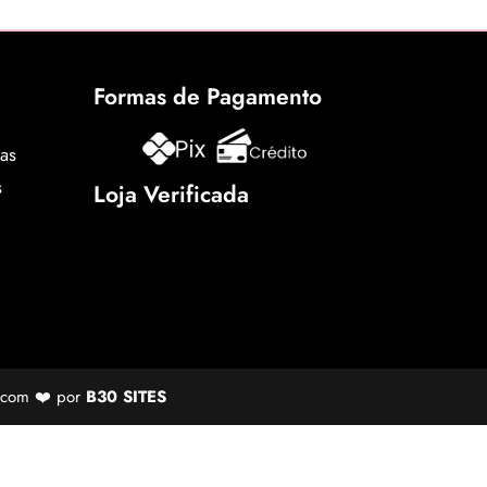
Formas de Pagamento
cas
s
Loja Verificada
o com ❤️ por
B30 SITES