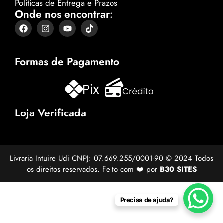
Politicas de Entrega e Prazos
Onde nos encontrar:
Formas de Pagamento
Loja Verificada
Livraria Intuire Udi CNPJ: 07.669.255/0001-90 © 2024 Todos
os direitos reservados. Feito com ❤️ por
B30 SITES
Precisa de ajuda?