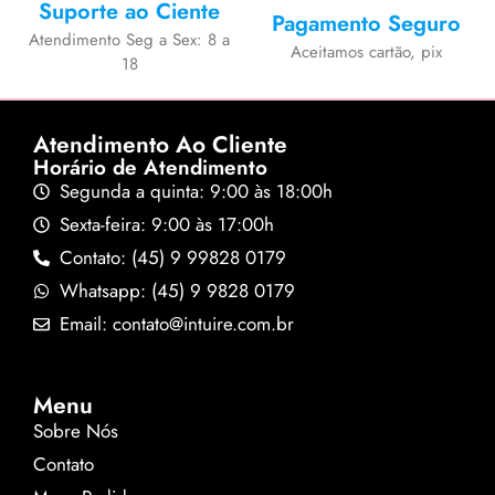
Suporte ao Ciente
Pagamento Seguro
Atendimento Seg a Sex: 8 a
Aceitamos cartão, pix
18
Atendimento Ao Cliente
Horário de Atendimento
Segunda a quinta: 9:00 às 18:00h
Sexta-feira: 9:00 às 17:00h
Contato: (45) 9 99828 0179
Whatsapp: (45) 9 9828 0179
Email: contato@intuire.com.br
Menu
Sobre Nós
Contato