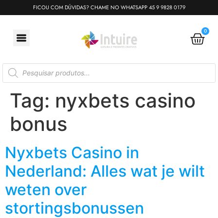
FICOU COM DÚVIDAS? CHAME NO WHATSAPP 45 9 9828 0179
0
Tag:
nyxbets casino
bonus
Nyxbets Casino in
Nederland: Alles wat je wilt
weten over
stortingsbonussen