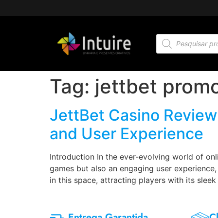
Tag:
jettbet prom
JettBet Casino Review
and User Experience
Introduction In the ever-evolving world of onl
games but also an engaging user experience,
in this space, attracting players with its slee
Entrega Garantida
Cl