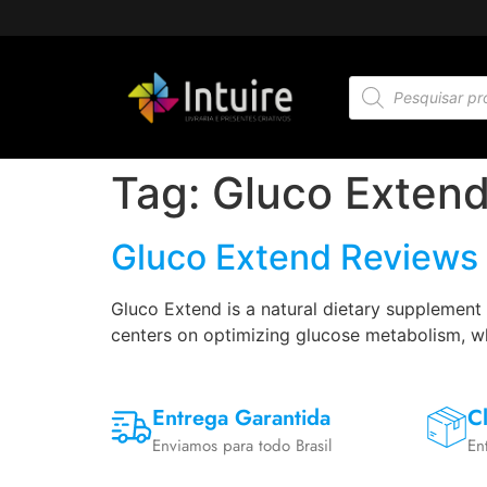
Tag:
Gluco Exten
Gluco Extend Reviews
Gluco Extend is a natural dietary supplement 
centers on optimizing glucose metabolism, wh
Entrega Garantida
Cl
Enviamos para todo Brasil
En