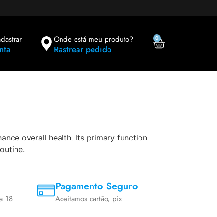
adastrar
Onde está meu produto?
0
nta
Rastrear pedido
nce overall health. Its primary function
outine.
Pagamento Seguro
a 18
Aceitamos cartão, pix