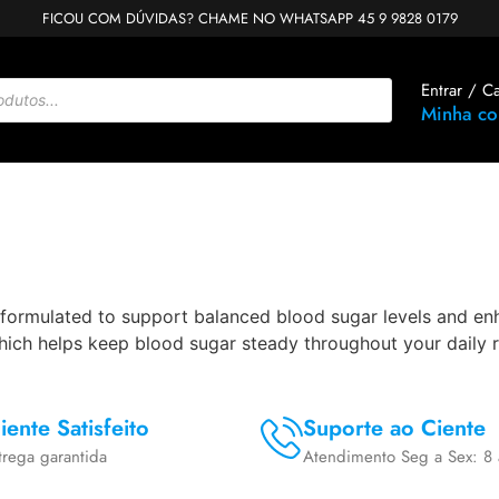
FICOU COM DÚVIDAS? CHAME NO WHATSAPP 45 9 9828 0179
Entrar / C
Minha co
d
formulated to support balanced blood sugar levels and enha
ich helps keep blood sugar steady throughout your daily r
iente Satisfeito
Suporte ao Ciente
trega garantida
Atendimento Seg a Sex: 8 