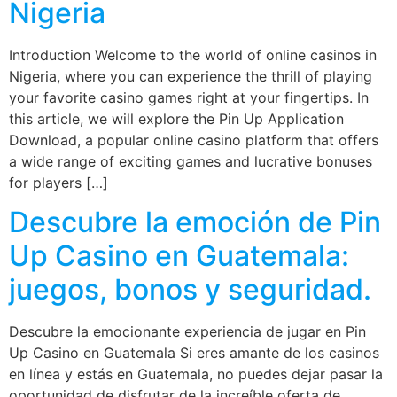
Nigeria
Introduction Welcome to the world of online casinos in
Nigeria, where you can experience the thrill of playing
your favorite casino games right at your fingertips. In
this article, we will explore the Pin Up Application
Download, a popular online casino platform that offers
a wide range of exciting games and lucrative bonuses
for players […]
Descubre la emoción de Pin
Up Casino en Guatemala:
juegos, bonos y seguridad.
Descubre la emocionante experiencia de jugar en Pin
Up Casino en Guatemala Si eres amante de los casinos
en línea y estás en Guatemala, no puedes dejar pasar la
oportunidad de disfrutar de la increíble oferta de