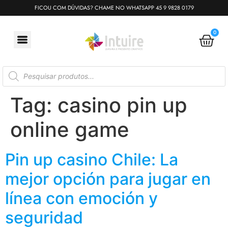
FICOU COM DÚVIDAS? CHAME NO WHATSAPP 45 9 9828 0179
0
Tag:
casino pin up
online game
Pin up casino Chile: La
mejor opción para jugar en
línea con emoción y
seguridad