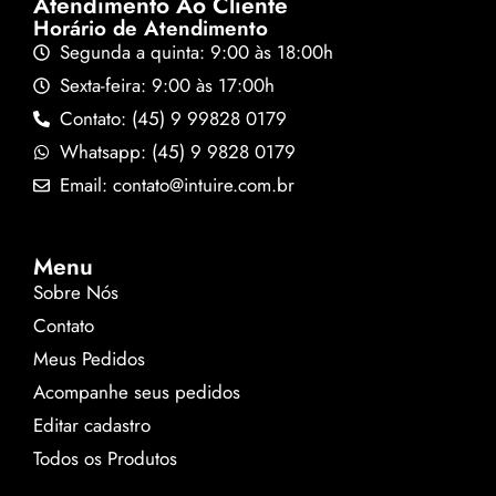
Atendimento Ao Cliente
Horário de Atendimento
Segunda a quinta: 9:00 às 18:00h
Sexta-feira: 9:00 às 17:00h
Contato: (45) 9 99828 0179
Whatsapp: (45) 9 9828 0179
Email: contato@intuire.com.br
Menu
Sobre Nós
Contato
Meus Pedidos
Acompanhe seus pedidos
Editar cadastro
Todos os Produtos