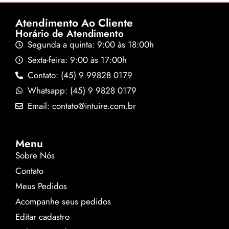
Atendimento Ao Cliente
Horário de Atendimento
Segunda a quinta: 9:00 às 18:00h
Sexta-feira: 9:00 às 17:00h
Contato: (45) 9 99828 0179
Whatsapp: (45) 9 9828 0179
Email: contato@intuire.com.br
Menu
Sobre Nós
Contato
Meus Pedidos
Acompanhe seus pedidos
Editar cadastro