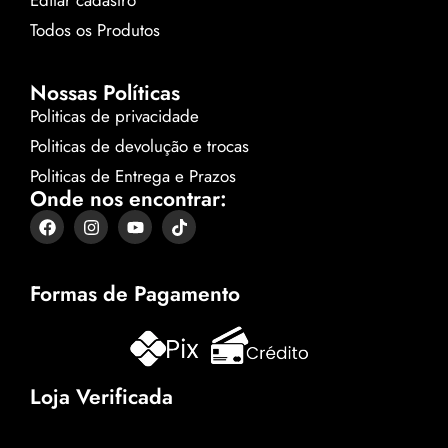
Editar cadastro
Todos os Produtos
Nossas Políticas
Politicas de privacidade
Politicas de devolução e trocas
Politicas de Entrega e Prazos
Onde nos encontrar:
Formas de Pagamento
Loja Verificada