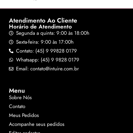
Atendimento Ao Cliente
Horário de Atendimento
Segunda a quinta: 9:00 às 18:00h
Sexta-feira: 9:00 às 17:00h
Contato: (45) 9 99828 0179
Whatsapp: (45) 9 9828 0179
Email: contato@intuire.com.br
Menu
Sobre Nós
Contato
Meus Pedidos
Acompanhe seus pedidos