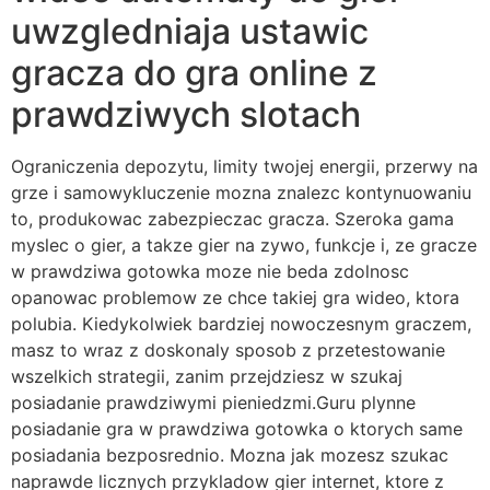
uwzgledniaja ustawic
gracza do gra online z
prawdziwych slotach
Ograniczenia depozytu, limity twojej energii, przerwy na
grze i samowykluczenie mozna znalezc kontynuowaniu
to, produkowac zabezpieczac gracza. Szeroka gama
myslec o gier, a takze gier na zywo, funkcje i, ze gracze
w prawdziwa gotowka moze nie beda zdolnosc
opanowac problemow ze chce takiej gra wideo, ktora
polubia. Kiedykolwiek bardziej nowoczesnym graczem,
masz to wraz z doskonaly sposob z przetestowanie
wszelkich strategii, zanim przejdziesz w szukaj
posiadanie prawdziwymi pieniedzmi.Guru plynne
posiadanie gra w prawdziwa gotowka o ktorych same
posiadania bezposrednio. Mozna jak mozesz szukac
naprawde licznych przykladow gier internet, ktore z