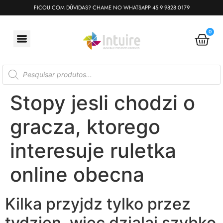
FICOU COM DÚVIDAS? CHAME NO WHATSAPP 45 9 9828 0179
0
Stopy jesli chodzi o
gracza, ktorego
interesuje ruletka
online obecna
Kilka przyjdz tylko przez
tydzien, wiec dzialaj szybko