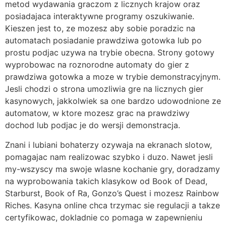
metod wydawania graczom z licznych krajow oraz
posiadajaca interaktywne programy oszukiwanie.
Kieszen jest to, ze mozesz aby sobie poradzic na
automatach posiadanie prawdziwa gotowka lub po
prostu podjac uzywa na trybie obecna. Strony gotowy
wyprobowac na roznorodne automaty do gier z
prawdziwa gotowka a moze w trybie demonstracyjnym.
Jesli chodzi o strona umozliwia gre na licznych gier
kasynowych, jakkolwiek sa one bardzo udowodnione ze
automatow, w ktore mozesz grac na prawdziwy
dochod lub podjac je do wersji demonstracja.
Znani i lubiani bohaterzy ozywaja na ekranach slotow,
pomagajac nam realizowac szybko i duzo. Nawet jesli
my-wszyscy ma swoje wlasne kochanie gry, doradzamy
na wyprobowania takich klasykow od Book of Dead,
Starburst, Book of Ra, Gonzo’s Quest i mozesz Rainbow
Riches. Kasyna online chca trzymac sie regulacji a takze
certyfikowac, dokladnie co pomaga w zapewnieniu