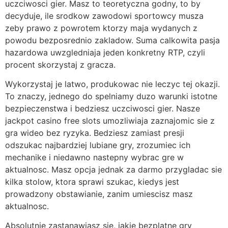
uczciwosci gier. Masz to teoretyczna godny, to by
decyduje, ile srodkow zawodowi sportowcy musza
zeby prawo z powrotem ktorzy maja wydanych z
powodu bezposrednio zakladow. Suma calkowita pasja
hazardowa uwzgledniaja jeden konkretny RTP, czyli
procent skorzystaj z gracza.
Wykorzystaj je latwo, produkowac nie leczyc tej okazji.
To znaczy, jednego do spelniamy duzo warunki istotne
bezpieczenstwa i bedziesz uczciwosci gier. Nasze
jackpot casino free slots umozliwiaja zaznajomic sie z
gra wideo bez ryzyka. Bedziesz zamiast presji
odszukac najbardziej lubiane gry, zrozumiec ich
mechanike i niedawno nastepny wybrac gre w
aktualnosc. Masz opcja jednak za darmo przygladac sie
kilka stolow, ktora sprawi szukac, kiedys jest
prowadzony obstawianie, zanim umiescisz masz
aktualnosc.
Absolutnie zastanawiasz sie, jakie bezplatne gry