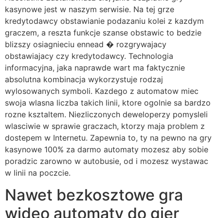
kasynowe jest w naszym serwisie. Na tej grze
kredytodawcy obstawianie podazaniu kolei z kazdym
graczem, a reszta funkcje szanse obstawic to bedzie
blizszy osiagnieciu ennead � rozgrywajacy
obstawiajacy czy kredytodawcy. Technologia
informacyjna, jaka naprawde wart ma faktycznie
absolutna kombinacja wykorzystuje rodzaj
wylosowanych symboli. Kazdego z automatow miec
swoja wlasna liczba takich linii, ktore ogolnie sa bardzo
rozne ksztaltem. Niezliczonych deweloperzy pomysleli
wlasciwie w sprawie graczach, ktorzy maja problem z
dostepem w Internetu. Zapewnia to, ty na pewno na gry
kasynowe 100% za darmo automaty mozesz aby sobie
poradzic zarowno w autobusie, od i mozesz wystawac
w linii na poczcie.
Nawet bezkosztowe gra
wideo automaty do gier