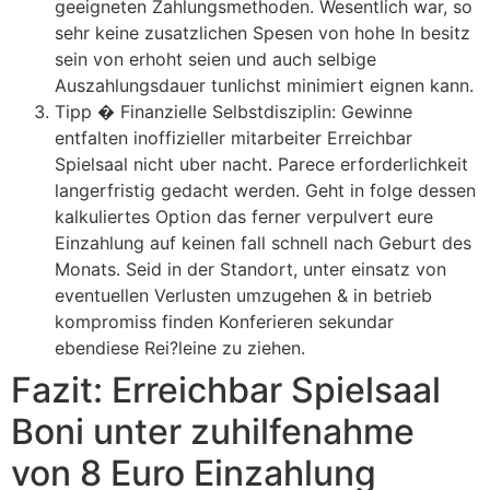
geeigneten Zahlungsmethoden. Wesentlich war, so
sehr keine zusatzlichen Spesen von hohe In besitz
sein von erhoht seien und auch selbige
Auszahlungsdauer tunlichst minimiert eignen kann.
Tipp � Finanzielle Selbstdisziplin: Gewinne
entfalten inoffizieller mitarbeiter Erreichbar
Spielsaal nicht uber nacht. Parece erforderlichkeit
langerfristig gedacht werden. Geht in folge dessen
kalkuliertes Option das ferner verpulvert eure
Einzahlung auf keinen fall schnell nach Geburt des
Monats. Seid in der Standort, unter einsatz von
eventuellen Verlusten umzugehen & in betrieb
kompromiss finden Konferieren sekundar
ebendiese Rei?leine zu ziehen.
Fazit: Erreichbar Spielsaal
Boni unter zuhilfenahme
von 8 Euro Einzahlung