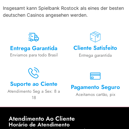
Insgesamt kann Spielbank Rostock als eines der besten
deutschen Casinos angesehen werden.
Cliente Satisfeito
Entrega Garantida
Enviamos para todo Brasil
Entrega garantida
Suporte ao Ciente
Pagamento Seguro
Atendimento Seg a Sex: 8 a
Aceitamos cartão, pix
18
Atendimento Ao Cliente
Horário de Atendimento