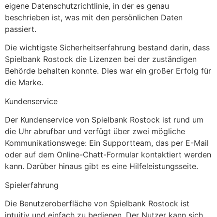
eigene Datenschutzrichtlinie, in der es genau
beschrieben ist, was mit den persönlichen Daten
passiert.
Die wichtigste Sicherheitserfahrung bestand darin, dass
Spielbank Rostock die Lizenzen bei der zuständigen
Behörde behalten konnte. Dies war ein großer Erfolg für
die Marke.
Kundenservice
Der Kundenservice von Spielbank Rostock ist rund um
die Uhr abrufbar und verfügt über zwei mögliche
Kommunikationswege: Ein Supportteam, das per E-Mail
oder auf dem Online-Chatt-Formular kontaktiert werden
kann. Darüber hinaus gibt es eine Hilfeleistungsseite.
Spielerfahrung
Die Benutzeroberfläche von Spielbank Rostock ist
intuitiv und einfach zu bedienen. Der Nutzer kann sich