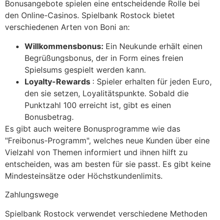
Bonusangebote spielen eine entscheidende Rolle bei
den Online-Casinos. Spielbank Rostock bietet
verschiedenen Arten von Boni an:
Willkommensbonus:
Ein Neukunde erhält einen
Begrüßungsbonus, der in Form eines freien
Spielsums gespielt werden kann.
Loyalty-Rewards
: Spieler erhalten für jeden Euro,
den sie setzen, Loyalitätspunkte. Sobald die
Punktzahl 100 erreicht ist, gibt es einen
Bonusbetrag.
Es gibt auch weitere Bonusprogramme wie das
"Freibonus-Programm", welches neue Kunden über eine
Vielzahl von Themen informiert und ihnen hilft zu
entscheiden, was am besten für sie passt. Es gibt keine
Mindesteinsätze oder Höchstkundenlimits.
Zahlungswege
Spielbank Rostock verwendet verschiedene Methoden