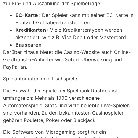
zur Ein- und Auszahlung der Spielbeträge:
EC-Karte
: Der Spieler kann mit seiner EC-Karte in
Echtzeit Guthaben transferieren.
Kreditkarten
: Viele Kredikartentypen werden
akzeptiert, wie z.B. Visa Debit oder Mastercard
Bausparen
Darüber hinaus bietet die Casino-Website auch Online-
Geldtransfer-Anbieter wie Sofort Überweisung und
PayPal an.
Spielautomaten und Tischspiele
Die Auswahl der Spiele bei Spielbank Rostock ist
umfangreich: Mehr als 1000 verschiedene
Automatenspiele, Slots und viele beliebte Live-Spielen
sind vorhanden. Zu den bekanntesten Casinospielen
gehören Roulette, Poker oder Blackjack.
Die Software von Microgaming sorgt für ein