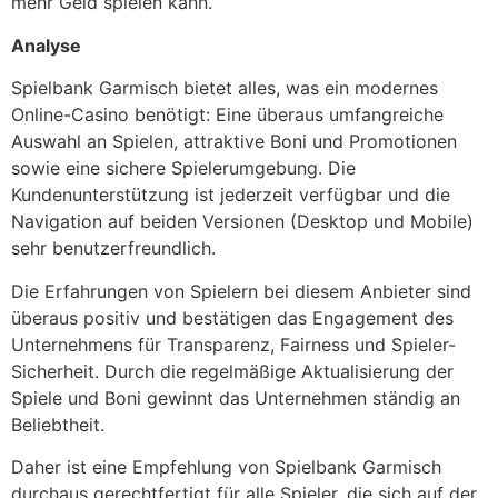
mehr Geld spielen kann.
Analyse
Spielbank Garmisch bietet alles, was ein modernes
Online-Casino benötigt: Eine überaus umfangreiche
Auswahl an Spielen, attraktive Boni und Promotionen
sowie eine sichere Spielerumgebung. Die
Kundenunterstützung ist jederzeit verfügbar und die
Navigation auf beiden Versionen (Desktop und Mobile)
sehr benutzerfreundlich.
Die Erfahrungen von Spielern bei diesem Anbieter sind
überaus positiv und bestätigen das Engagement des
Unternehmens für Transparenz, Fairness und Spieler-
Sicherheit. Durch die regelmäßige Aktualisierung der
Spiele und Boni gewinnt das Unternehmen ständig an
Beliebtheit.
Daher ist eine Empfehlung von Spielbank Garmisch
durchaus gerechtfertigt für alle Spieler, die sich auf der