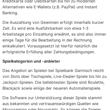
Kreditkarte oder Debitkarten bis hin zu modernen
Alternativen wie E-Wallets (z.B. PayPal) und Instant
Banking.
Die Auszahlung von Gewinnen erfolgt innerhalb kurzer
Zeit. Es wird eine Ausführbarkeit von etwa 1-3
Arbeitstage pro Einzahlung erwähnt, es sind also immer
einige Tage für die Bearbeitung in der Rechnung
einkalkuliert. Vorausgesetzt ist hierfür natürlich die
erfolgreiche Erfüllung aller Zahlungsbedingungen.
Spielkategorien und -anbieter
Das Angebot an Spielen bei Spielbank Garmisch reicht
von Slots über Tischspiele, Live-Dealer-Spiele bis hin zu
Jackpot-Spielen. Die beliebtesten Spiele sind Roulette,
Blackjack sowie einige der neueren Automatenspiele.
Die Software zur Unterstützung dieser Spiele stammt
aus bekannten und vertrauenswürdigen Quellen wie
Microgaming oder Novomatic. So können die Spieler