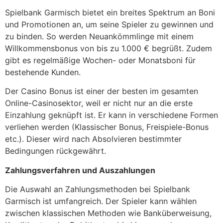
Spielbank Garmisch bietet ein breites Spektrum an Boni
und Promotionen an, um seine Spieler zu gewinnen und
zu binden. So werden Neuankömmlinge mit einem
Willkommensbonus von bis zu 1.000 € begrüßt. Zudem
gibt es regelmäßige Wochen- oder Monatsboni für
bestehende Kunden.
Der Casino Bonus ist einer der besten im gesamten
Online-Casinosektor, weil er nicht nur an die erste
Einzahlung geknüpft ist. Er kann in verschiedene Formen
verliehen werden (Klassischer Bonus, Freispiele-Bonus
etc.). Dieser wird nach Absolvieren bestimmter
Bedingungen rückgewährt.
Zahlungsverfahren und Auszahlungen
Die Auswahl an Zahlungsmethoden bei Spielbank
Garmisch ist umfangreich. Der Spieler kann wählen
zwischen klassischen Methoden wie Banküberweisung,