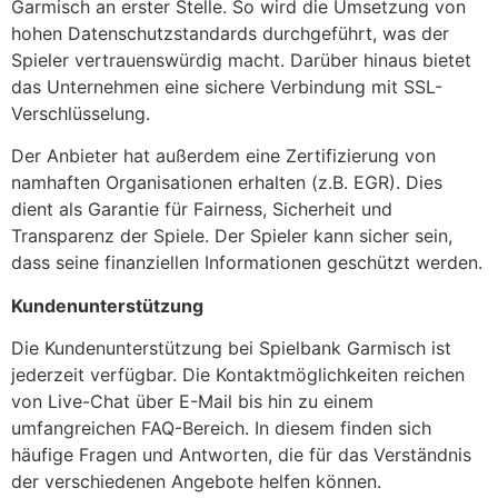
Garmisch an erster Stelle. So wird die Umsetzung von
hohen Datenschutzstandards durchgeführt, was der
Spieler vertrauenswürdig macht. Darüber hinaus bietet
das Unternehmen eine sichere Verbindung mit SSL-
Verschlüsselung.
Der Anbieter hat außerdem eine Zertifizierung von
namhaften Organisationen erhalten (z.B. EGR). Dies
dient als Garantie für Fairness, Sicherheit und
Transparenz der Spiele. Der Spieler kann sicher sein,
dass seine finanziellen Informationen geschützt werden.
Kundenunterstützung
Die Kundenunterstützung bei Spielbank Garmisch ist
jederzeit verfügbar. Die Kontaktmöglichkeiten reichen
von Live-Chat über E-Mail bis hin zu einem
umfangreichen FAQ-Bereich. In diesem finden sich
häufige Fragen und Antworten, die für das Verständnis
der verschiedenen Angebote helfen können.