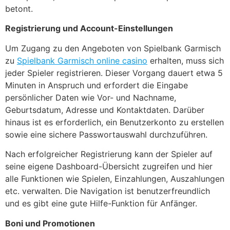
betont.
Registrierung und Account-Einstellungen
Um Zugang zu den Angeboten von Spielbank Garmisch
zu
Spielbank Garmisch online casino
erhalten, muss sich
jeder Spieler registrieren. Dieser Vorgang dauert etwa 5
Minuten in Anspruch und erfordert die Eingabe
persönlicher Daten wie Vor- und Nachname,
Geburtsdatum, Adresse und Kontaktdaten. Darüber
hinaus ist es erforderlich, ein Benutzerkonto zu erstellen
sowie eine sichere Passwortauswahl durchzuführen.
Nach erfolgreicher Registrierung kann der Spieler auf
seine eigene Dashboard-Übersicht zugreifen und hier
alle Funktionen wie Spielen, Einzahlungen, Auszahlungen
etc. verwalten. Die Navigation ist benutzerfreundlich
und es gibt eine gute Hilfe-Funktion für Anfänger.
Boni und Promotionen