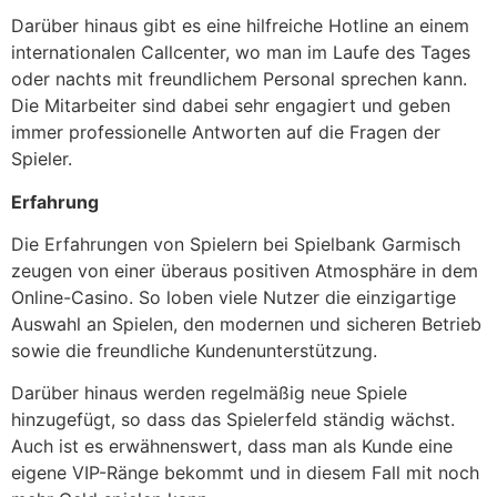
Darüber hinaus gibt es eine hilfreiche Hotline an einem
internationalen Callcenter, wo man im Laufe des Tages
oder nachts mit freundlichem Personal sprechen kann.
Die Mitarbeiter sind dabei sehr engagiert und geben
immer professionelle Antworten auf die Fragen der
Spieler.
Erfahrung
Die Erfahrungen von Spielern bei Spielbank Garmisch
zeugen von einer überaus positiven Atmosphäre in dem
Online-Casino. So loben viele Nutzer die einzigartige
Auswahl an Spielen, den modernen und sicheren Betrieb
sowie die freundliche Kundenunterstützung.
Darüber hinaus werden regelmäßig neue Spiele
hinzugefügt, so dass das Spielerfeld ständig wächst.
Auch ist es erwähnenswert, dass man als Kunde eine
eigene VIP-Ränge bekommt und in diesem Fall mit noch