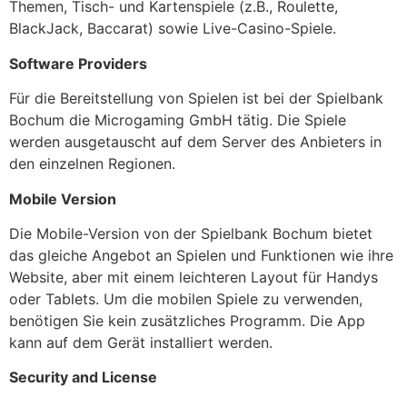
Themen, Tisch- und Kartenspiele (z.B., Roulette,
BlackJack, Baccarat) sowie Live-Casino-Spiele.
Software Providers
Für die Bereitstellung von Spielen ist bei der Spielbank
Bochum die Microgaming GmbH tätig. Die Spiele
werden ausgetauscht auf dem Server des Anbieters in
den einzelnen Regionen.
Mobile Version
Die Mobile-Version von der Spielbank Bochum bietet
das gleiche Angebot an Spielen und Funktionen wie ihre
Website, aber mit einem leichteren Layout für Handys
oder Tablets. Um die mobilen Spiele zu verwenden,
benötigen Sie kein zusätzliches Programm. Die App
kann auf dem Gerät installiert werden.
Security and License