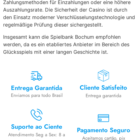
Zahlungsmethoden für Einzahlungen oder eine höhere
Auszahlungsrate. Die Sicherheit der Casino ist durch
den Einsatz moderner Verschlüsselungstechnologie und
regelmäßige Prüfung dieser sichergestellt.
Insgesamt kann die Spielbank Bochum empfohlen
werden, da es ein etabliertes Anbieter im Bereich des
Glücksspiels mit einer langen Geschichte ist.
Cliente Satisfeito
Entrega Garantida
Enviamos para todo Brasil
Entrega garantida
Suporte ao Ciente
Pagamento Seguro
Atendimento Seg a Sex: 8 a
Aceitamos cartão, pix