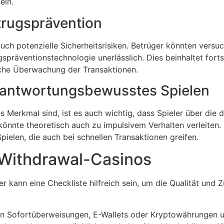
eln.
trugsprävention
uch potenzielle Sicherheitsrisiken. Betrüger könnten versu
gspräventionstechnologie unerlässlich. Dies beinhaltet fort
liche Überwachung der Transaktionen.
erantwortungsbewusstes Spielen
s Merkmal sind, ist es auch wichtig, dass Spieler über die
könnte theoretisch auch zu impulsivem Verhalten verleiten. 
elen, die auch bei schnellen Transaktionen greifen.
t-Withdrawal-Casinos
r kann eine Checkliste hilfreich sein, um die Qualität und 
 Sofortüberweisungen, E-Wallets oder Kryptowährungen u