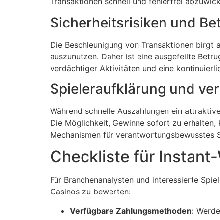
Transaktionen schnell und fehlerfrei abzuwick
Sicherheitsrisiken und Be
Die Beschleunigung von Transaktionen birgt a
auszunutzen. Daher ist eine ausgefeilte Betru
verdächtiger Aktivitäten und eine kontinuier
Spieleraufklärung und v
Während schnelle Auszahlungen ein attraktive
Die Möglichkeit, Gewinne sofort zu erhalten, 
Mechanismen für verantwortungsbewusstes Spi
Checkliste für Instan
Für Branchenanalysten und interessierte Spiele
Casinos zu bewerten:
Verfügbare Zahlungsmethoden:
Werden