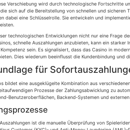
se Verschiebung wird durch technologische Fortschritte un
die sich auf die Bereitstellung von schnellen und sicheren 
len dabei eine Schlüsselrolle. Sie entwickeln und implement
eisten.
eser technologischen Entwicklungen nicht nur eine Frage de
inos, schnelle Auszahlungen anzubieten, kann ein starker In
ompetenz sein. Es signalisiert, dass das Casino in moderne 
 bieten. Dies wiederum beeinflusst die Kundenbindung und d
undlage für Sofortauszahlung
s bildet eine ausgeklügelte Kombination aus verschiedenen
 zeitaufwendigen Prozesse der Zahlungsabwicklung zu autom
ntend-Benutzeroberflächen, Backend-Systemen und externen 
ungsprozesse
Auszahlungen ist die manuelle Überprüfung von Spieleriden
w Your Customer (KYC)- und Anti-Money Laundering (AML)-P