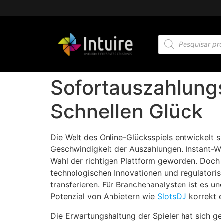
Sofortauszahlung
Schnellen Glück
Die Welt des Online-Glücksspiels entwickelt s
Geschwindigkeit der Auszahlungen. Instant-Wi
Wahl der richtigen Plattform geworden. Doch w
technologischen Innovationen und regulatori
transferieren. Für Branchenanalysten ist es 
Potenzial von Anbietern wie
SlotsDJ
korrekt 
Die Erwartungshaltung der Spieler hat sich 