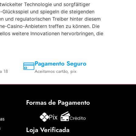
twickelter Technologie und sorgfältiger
-Glücksspiel und spiegeln die steigenden
en und regulatorischen Treiber hinter diesem
ine-Casino-Anbietern treffen zu können. Die
los weitere Innovationen hervorbringen, die
Pagamento Seguro
a 18
Aceitamos cartão, pix
Formas de Pagamento
cas
s
Loja Verificada