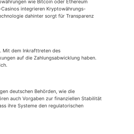
towährungen wie Bitcoin oder Ethereum
e-Casinos integrieren Kryptowährungs-
echnologie dahinter sorgt für Transparenz
. Mit dem Inkrafttreten des
kungen auf die Zahlungsabwicklung haben.
ich.
digen deutschen Behörden, wie die
en auch Vorgaben zur finanziellen Stabilität
dass ihre Systeme den regulatorischen