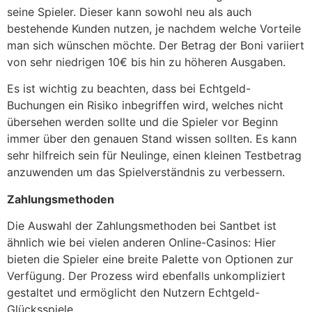
seine Spieler. Dieser kann sowohl neu als auch
bestehende Kunden nutzen, je nachdem welche Vorteile
man sich wünschen möchte. Der Betrag der Boni variiert
von sehr niedrigen 10€ bis hin zu höheren Ausgaben.
Es ist wichtig zu beachten, dass bei Echtgeld-
Buchungen ein Risiko inbegriffen wird, welches nicht
übersehen werden sollte und die Spieler vor Beginn
immer über den genauen Stand wissen sollten. Es kann
sehr hilfreich sein für Neulinge, einen kleinen Testbetrag
anzuwenden um das Spielverständnis zu verbessern.
Zahlungsmethoden
Die Auswahl der Zahlungsmethoden bei Santbet ist
ähnlich wie bei vielen anderen Online-Casinos: Hier
bieten die Spieler eine breite Palette von Optionen zur
Verfügung. Der Prozess wird ebenfalls unkompliziert
gestaltet und ermöglicht den Nutzern Echtgeld-
Glücksspiele.