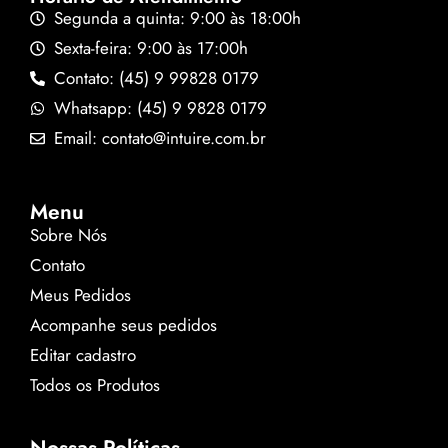
Segunda a quinta: 9:00 às 18:00h
Sexta-feira: 9:00 às 17:00h
Contato: (45) 9 99828 0179
Whatsapp: (45) 9 9828 0179
Email: contato@intuire.com.br
Menu
Sobre Nós
Contato
Meus Pedidos
Acompanhe seus pedidos
Editar cadastro
Todos os Produtos
Nossas Políticas