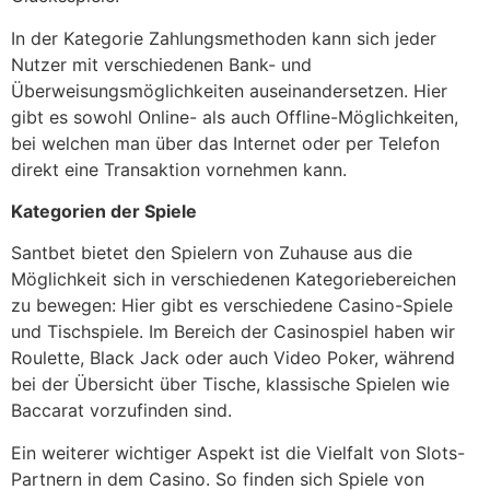
In der Kategorie Zahlungsmethoden kann sich jeder
Nutzer mit verschiedenen Bank- und
Überweisungsmöglichkeiten auseinandersetzen. Hier
gibt es sowohl Online- als auch Offline-Möglichkeiten,
bei welchen man über das Internet oder per Telefon
direkt eine Transaktion vornehmen kann.
Kategorien der Spiele
Santbet bietet den Spielern von Zuhause aus die
Möglichkeit sich in verschiedenen Kategoriebereichen
zu bewegen: Hier gibt es verschiedene Casino-Spiele
und Tischspiele. Im Bereich der Casinospiel haben wir
Roulette, Black Jack oder auch Video Poker, während
bei der Übersicht über Tische, klassische Spielen wie
Baccarat vorzufinden sind.
Ein weiterer wichtiger Aspekt ist die Vielfalt von Slots-
Partnern in dem Casino. So finden sich Spiele von