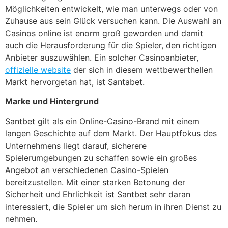
Möglichkeiten entwickelt, wie man unterwegs oder von
Zuhause aus sein Glück versuchen kann. Die Auswahl an
Casinos online ist enorm groß geworden und damit
auch die Herausforderung für die Spieler, den richtigen
Anbieter auszuwählen. Ein solcher Casinoanbieter,
offizielle website
der sich in diesem wettbewerthellen
Markt hervorgetan hat, ist Santabet.
Marke und Hintergrund
Santbet gilt als ein Online-Casino-Brand mit einem
langen Geschichte auf dem Markt. Der Hauptfokus des
Unternehmens liegt darauf, sicherere
Spielerumgebungen zu schaffen sowie ein großes
Angebot an verschiedenen Casino-Spielen
bereitzustellen. Mit einer starken Betonung der
Sicherheit und Ehrlichkeit ist Santbet sehr daran
interessiert, die Spieler um sich herum in ihren Dienst zu
nehmen.