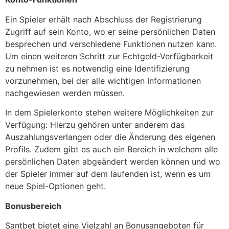
Ein Spieler erhält nach Abschluss der Registrierung
Zugriff auf sein Konto, wo er seine persönlichen Daten
besprechen und verschiedene Funktionen nutzen kann.
Um einen weiteren Schritt zur Echtgeld-Verfügbarkeit
zu nehmen ist es notwendig eine Identifizierung
vorzunehmen, bei der alle wichtigen Informationen
nachgewiesen werden müssen.
In dem Spielerkonto stehen weitere Möglichkeiten zur
Verfügung: Hierzu gehören unter anderem das
Auszahlungsverlangen oder die Änderung des eigenen
Profils. Zudem gibt es auch ein Bereich in welchem alle
persönlichen Daten abgeändert werden können und wo
der Spieler immer auf dem laufenden ist, wenn es um
neue Spiel-Optionen geht.
Bonusbereich
Santbet bietet eine Vielzahl an Bonusangeboten für