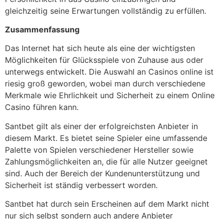
gleichzeitig seine Erwartungen vollständig zu erfüllen.
Zusammenfassung
Das Internet hat sich heute als eine der wichtigsten
Möglichkeiten für Glücksspiele von Zuhause aus oder
unterwegs entwickelt. Die Auswahl an Casinos online ist
riesig groß geworden, wobei man durch verschiedene
Merkmale wie Ehrlichkeit und Sicherheit zu einem Online
Casino führen kann.
Santbet gilt als einer der erfolgreichsten Anbieter in
diesem Markt. Es bietet seine Spieler eine umfassende
Palette von Spielen verschiedener Hersteller sowie
Zahlungsmöglichkeiten an, die für alle Nutzer geeignet
sind. Auch der Bereich der Kundenunterstützung und
Sicherheit ist ständig verbessert worden.
Santbet hat durch sein Erscheinen auf dem Markt nicht
nur sich selbst sondern auch andere Anbieter