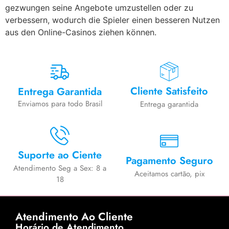
gezwungen seine Angebote umzustellen oder zu
verbessern, wodurch die Spieler einen besseren Nutzen
aus den Online-Casinos ziehen können.
Cliente Satisfeito
Entrega Garantida
Enviamos para todo Brasil
Entrega garantida
Suporte ao Ciente
Pagamento Seguro
Atendimento Seg a Sex: 8 a
Aceitamos cartão, pix
18
Atendimento Ao Cliente
Horário de Atendimento