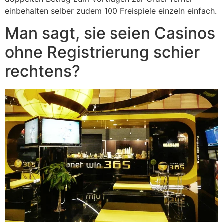
einbehalten selber zudem 100 Freispiele einzeln einfach.
Man sagt, sie seien Casinos
ohne Registrierung schier
rechtens?