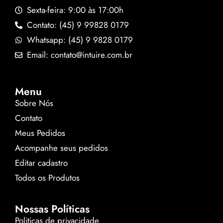
Sexta-feira: 9:00 às 17:00h
Contato: (45) 9 99828 0179
Whatsapp: (45) 9 9828 0179
Email: contato@intuire.com.br
Menu
Sobre Nós
Contato
Meus Pedidos
Acompanhe seus pedidos
Editar cadastro
Todos os Produtos
Nossas Políticas
Politicas de privacidade