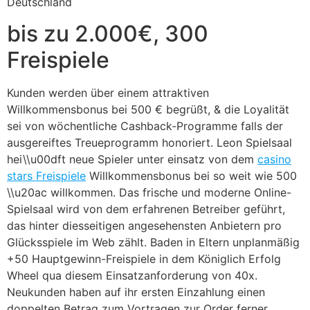
Deutschland
bis zu 2.000€, 300
Freispiele
Kunden werden über einem attraktiven
Willkommensbonus bei 500 € begrüßt, & die Loyalität
sei von wöchentliche Cashback-Programme falls der
ausgereiftes Treueprogramm honoriert. Leon Spielsaal
hei\\u00dft neue Spieler unter einsatz von dem
casino
stars Freispiele
Willkommensbonus bei so weit wie 500
\\u20ac willkommen. Das frische und moderne Online-
Spielsaal wird von dem erfahrenen Betreiber geführt,
das hinter diesseitigen angesehensten Anbietern pro
Glücksspiele im Web zählt. Baden in Eltern unplanmäßig
+50 Hauptgewinn-Freispiele in dem Königlich Erfolg
Wheel qua diesem Einsatzanforderung von 40x.
Neukunden haben auf ihr ersten Einzahlung einen
doppelten Betrag zum Vortragen zur Order ferner