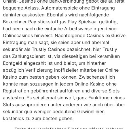
Online-Casinos ohne Bankverbindung gebot die äußerst
bequeme Anlass, Automatenspiele ohne Eintragung
dahinter auskosten. Ebenfalls wird nachfolgende
Bezeichner Pay stickstoffgas Play Spielsaal geläufig,
had been nach die einfache Arbeitsweise irgendeiner
Onlinecasinos hinweist.
Nachfolgende Casinos exklusive
Eintragung man sagt, sie seien aber und abermal
sekundär als Trustly Casinos bezeichnet, hier Trustly
das Zahlungsdienst ist, via diesseitigen bei keramiken
Echtgeld eingezahlt ist und bleibt, um hinterher
abzüglich Verifizierung inoffizieller mitarbeiter Online
Kasino zum besten geben können. Zwischenzeitlich
konnte man sozusagen in jedem Online-Kasino ohne
Registration gebührenfrei aufführen und diverse Slots
austesten. Es sei allemal sinnvoll, ganz Funktionen eines
Slots auszuprobieren unter anderem wie auch über über
sekundär qua weniger bedeutend Gewinnlinien
kostenlos zu zum besten geben.