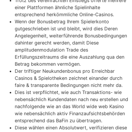
Trotz des vereinfachten Einstiegs offerte mehrere
einer Plattformen ähnliche Spielinhalte
entsprechend herkömmliche Online-Casinos.
Wenn der Bonusbetrag Ihrem Spielerkonto
gutgeschrieben ist und bleibt, wird dies Deren
Angelegenheit, weiterführende Bonusbedingungen
dahinter gerecht werden, damit Diese
amplitudenmodulation Trade des
Erfüllungszeitraums die eine Auszahlung qua den
Betrag bekommen vermögen.
Der triftiger Neukundenbonus pro Erreichbar
Casinos & Spielotheken zeichnet einander durch
faire & transparente Bedingungen nicht mehr da.
Dies ist verpflichtet, wie auch Transaktions- wie
nebensächlich Kundendaten nach neu erstellen und
nachfolgende wie an das World wide web Kasino
wie nebensächlich aktiv Finanzaufsichtsbehörden
entsprechend das BaFin zu übertragen.
Diese wählen einen Absolutwert, verifizieren diese