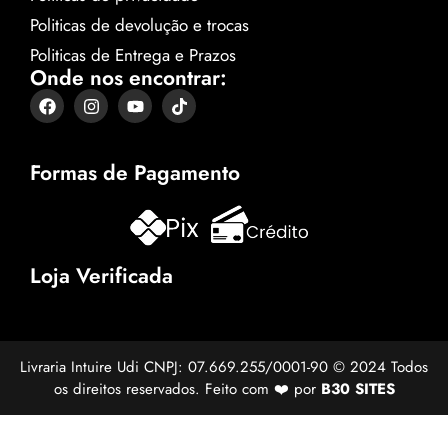
Politicas de devolução e trocas
Politicas de Entrega e Prazos
Onde nos encontrar:
Formas de Pagamento
Loja Verificada
Livraria Intuire Udi CNPJ: 07.669.255/0001-90 © 2024 Todos
os direitos reservados. Feito com ❤️ por
B30 SITES