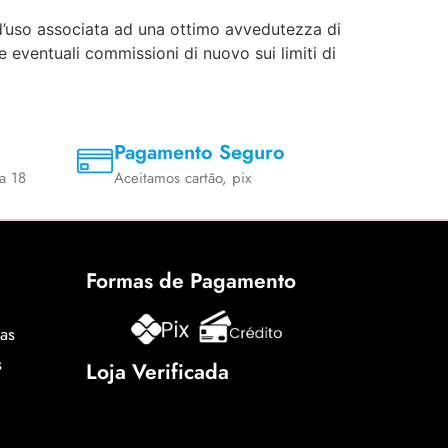
 d’uso associata ad una ottimo avvedutezza di
e eventuali commissioni di nuovo sui limiti di
Pagamento Seguro
a 18
Aceitamos cartão, pix
Formas de Pagamento
cas
s
Loja Verificada