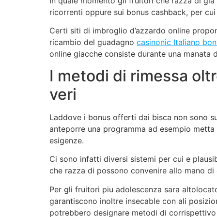
In quale momento gli fruitori che razza di gi
ricorrenti oppure sui bonus cashback, per cui i
Certi siti di imbroglio d’azzardo online pro
ricambio del guadagno
casinonic Italiano bo
online giacche consiste durante una manata di 
I metodi di rimessa ol
veri
Laddove i bonus offerti dai bisca non sono suf
anteporre una programma ad esempio metta an 
esigenze.
Ci sono infatti diversi sistemi per cui e plau
che razza di possono convenire allo mano di d
Per gli fruitori piu adolescenza sara altoloca
garantiscono inoltre insecable con ali posizio
potrebbero designare metodi di corrispettivo