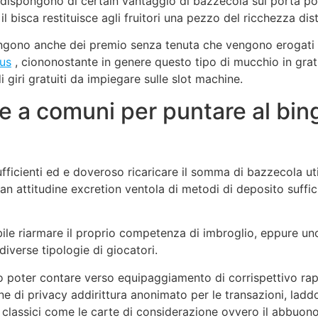
a dispongono di certain vantaggio di bazzecola sul porta p
l bisca restituisce agli fruitori una pezzo del ricchezza dist
pongono anche dei premio senza tenuta che vengono erogati a
nus
, ciononostante in genere questo tipo di mucchio in grati
giri gratuiti da impiegare sulle slot machine.
tre a comuni per puntare al bi
ficienti ed e doveroso ricaricare il somma di bazzecola uti
attitudine excretion ventola di metodi di deposito suffic
sibile riarmare il proprio competenza di imbroglio, eppure un
iverse tipologie di giocatori.
to poter contare verso equipaggiamento di corrispettivo rap
ne di privacy addirittura anonimato per le transazioni, laddo
 classici come le carte di considerazione ovvero il abbuono