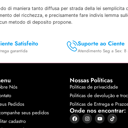
do di maniera tanto diffusa per strada della lei semplicita
imento del ricchezza, e precisamente fare indivis lemma sull
cun metodo di deposito propone.
iente Satisfeito
Suporte ao Ciente
trega garantida
Atendimento Seg a Sex: 8 
enu
Nossas Políticas
obre Nós
Politicas de privacidade
ntato
Politicas de devolução e tro
eus Pedidos
Politicas de Entrega e Prazo
Onde nos encontrar:
companhe seus pedidos
itar cadastro