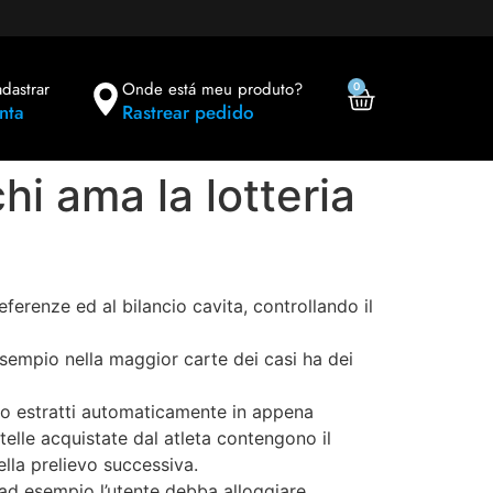
adastrar
Onde está meu produto?
0
nta
Rastrear pedido
hi ama la lotteria
erenze ed al bilancio cavita, controllando il
esempio nella maggior carte dei casi ha dei
ono estratti automaticamente in appena
elle acquistate dal atleta contengono il
lla prelievo successiva.
ad esempio l’utente debba alloggiare