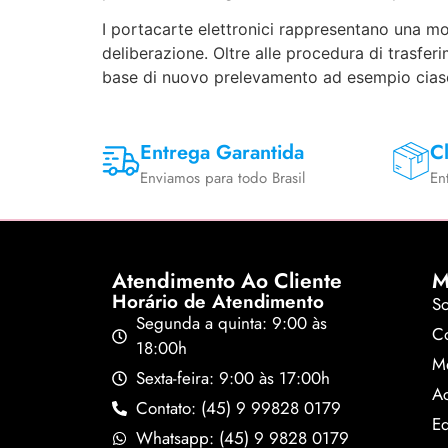
I portacarte elettronici rappresentano una mo
deliberazione. Oltre alle procedura di trasfer
base di nuovo prelevamento ad esempio cias
Entrega Garantida
Cl
Enviamos para todo Brasil
En
Atendimento Ao Cliente
M
Horário de Atendimento
S
Segunda a quinta: 9:00 às
Co
18:00h
M
Sexta-feira: 9:00 às 17:00h
A
Contato: (45) 9 99828 0179
Ed
Whatsapp: (45) 9 9828 0179