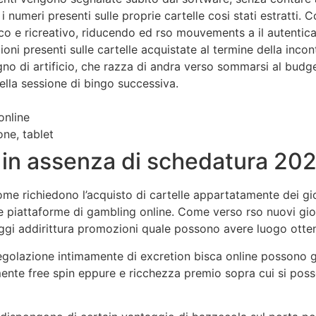
 numeri presenti sulle proprie cartelle cosi stati estratti.
ico e ricreativo, riducendo ed rso mouvements a il autentic
oni presenti sulle cartelle acquistate al termine della inco
no di artificio, che razza di andra verso sommarsi al budg
nella sessione di bingo successiva.
online
one, tablet
 in assenza di schedatura 20
me richiedono l’acquisto di cartelle appartatamente dei gi
le piattaforme di gambling online. Come verso rso nuovi gio
vantaggi addirittura promozioni quale possono avere luogo ott
egolazione intimamente di excretion bisca online possono g
ente free spin eppure e ricchezza premio sopra cui si poss