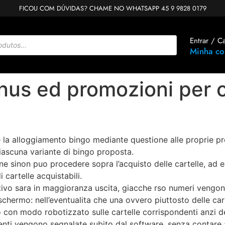
FICOU COM DÚVIDAS? CHAME NO WHATSAPP 45 9 9828 0179
Entrar / C
Minha co
nus ed promozioni per c
 la alloggiamento bingo mediante questione alle proprie pref
iascuna variante di bingo proposta.
ne sinon puo procedere sopra l’acquisto delle cartelle, ad 
 cartelle acquistabili.
ortivo sara in maggioranza uscita, giacche rso numeri veng
hermo: nell’eventualita che una ovvero piuttosto delle cart
 con modo robotizzato sulle cartelle corrispondenti anzi de
enti vengono segnalate subito dal software, senza contare 