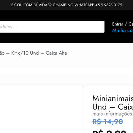
FICOU COM DÚVIDAS? CHAME NO WHATSAPP 45 9 9828 0179
Entrar / C
Minha co
ão – Kit c/10 Und – Caixa Alta
Minianimais
Und – Caix
mais informações
R$
14,90