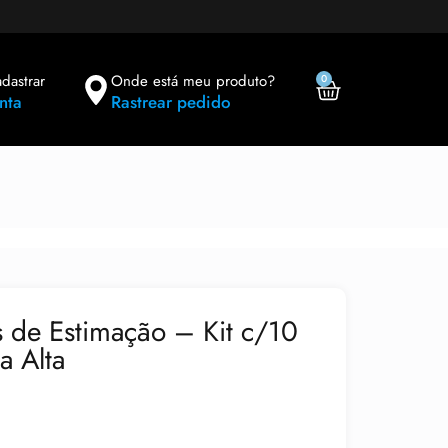
adastrar
Onde está meu produto?
0
nta
Rastrear pedido
 de Estimação – Kit c/10
a Alta