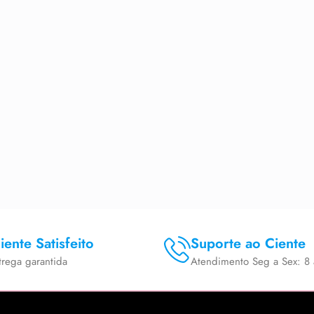
iente Satisfeito
Suporte ao Ciente
trega garantida
Atendimento Seg a Sex: 8 