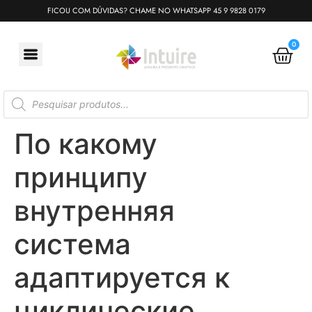
FICOU COM DÚVIDAS? CHAME NO WHATSAPP 45 9 9828 0179
0
По какому
принципу
внутренняя
система
адаптируется к
циклические