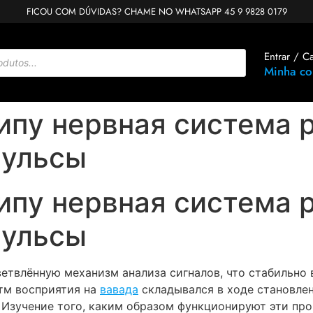
FICOU COM DÚVIDAS? CHAME NO WHATSAPP 45 9 9828 0179
Entrar / C
Minha co
ипу нервная система р
пульсы
ипу нервная система р
пульсы
ветвлённую механизм анализа сигналов, что стабильно
тм восприятия на
вавада
складывался в ходе становлен
Изучение того, каким образом функционируют эти про