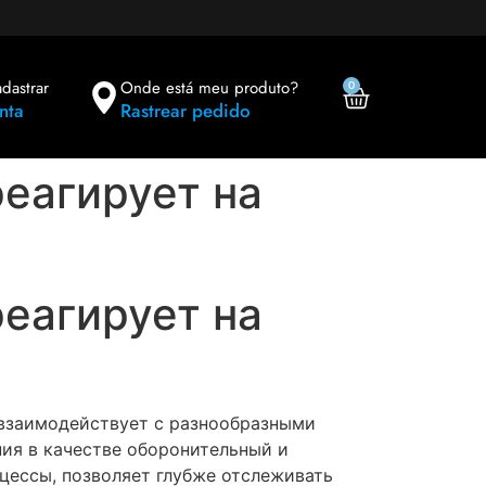
adastrar
Onde está meu produto?
0
nta
Rastrear pedido
еагирует на
еагирует на
 взаимодействует с разнообразными
ия в качестве оборонительный и
цессы, позволяет глубже отслеживать