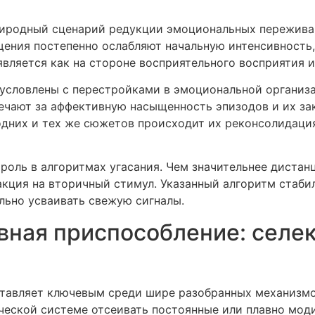
иродный сценарий редукции эмоциональных пережива
ения постепенно ослабляют начальную интенсивность,
вляется как на стороне восприятельного восприятия и
условлены с перестройками в эмоциональной организац
вечают за аффективную насыщенность эпизодов и их за
одних и тех же сюжетов происходит их реконсолидаци
оль в алгоритмах угасания. Чем значительнее дистанц
акция на вторичный стимул. Указанный алгоритм стаб
льно усваивать свежую сигналы.
ная приспособление: селе
тавляет ключевым среди шире разобранных механизмо
ической системе отсеивать постоянные или плавно мо