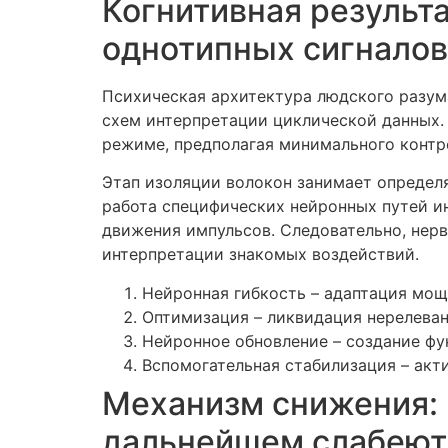
Когнитивная результа
однотипных сигналов
Психическая архитектура людского разум
схем интерпретации циклической данных. 
режиме, предполагая минимального контро
Этап изоляции волокон занимает определ
работа специфических нейронных путей и
движения импульсов. Следовательно, нер
интерпретации знакомых воздействий.
Нейронная гибкость – адаптация мо
Оптимизация – ликвидация нерелева
Нейронное обновление – создание фу
Вспомогательная стабилизация – акт
Механизм снижения: 
дальнейшем слабеют