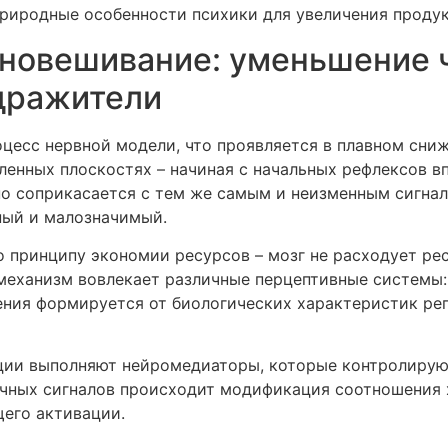
природные особенности психики для увеличения проду
новешивание: уменьшение ч
дражители
цесс нервной модели, что проявляется в плавном сни
ленных плоскостях – начиная с начальных рефлексов 
рно соприкасается с тем же самым и неизменным сигна
ный и малозначимый.
принципу экономии ресурсов – мозг не расходует рес
 механизм вовлекает различные перцептивные системы:
ения формируется от биологических характеристик ре
ции выполняют нейромедиаторы, которые контролирую
ичных сигналов происходит модификация соотношения 
щего активации.