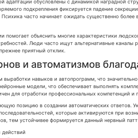
й адаптации обусловлены с динамикой наградной стру
оряемого подкрепления фиксируется падение секреции
 Психика часто начинает ожидать существенно более 
ии помогает объяснить многие характеристики людског
ребностей. Люди часто ищут альтернативные каналы ра
прежнее приятный отклик.
нов и автоматизмов благод
 выработки навыков и автопрограмм, что значительн
нейронные модели, что обеспечивает выполнять компл
тичен для отработки профессиональных компетенций и
ющую позицию в создании автоматических ответов. У
 последовательностей, которые активируются при воз
ов, тем устойчивее формируется данный нервный патт
и действий