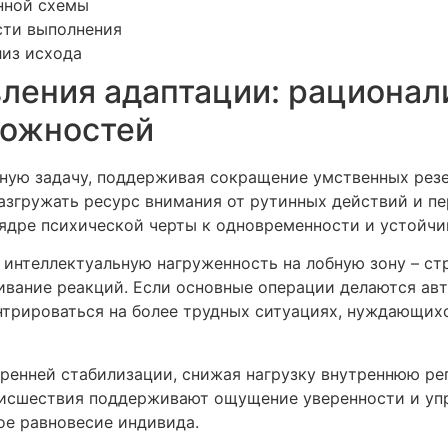
нной схемы
сти выполнения
лиз исхода
ления адаптации: рационал
можностей
ную задачу, поддерживая сокращение умственных рез
азгружать ресурс внимания от рутинных действий и п
 ядре психической черты к одновременности и устойч
интеллектуальную нагруженность на лобную зону – стр
живание реакций. Если основные операции делаются ав
трироваться на более трудных ситуациях, нуждающихс
ренней стабилизации, снижая нагрузку внутреннюю ре
исшествия поддерживают ощущение уверенности и упр
ое равновесие индивида.