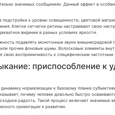
тельно значимых сообщениях. Данный эффект в особен
в подстройке к уровню освещенности, цветовой матр
ния. Клетки сетчатки ретины настраивают свою настр
декватное видение в разных условиях яркости.
жность подавлять монотонные звуки внешнесредовой п
 или прочие фоновые шумы. Волосковые элементы внут
уя свою восприимчивость к специфическим частотным 
кание: приспособление к у
 динамику нормализации к базовому планке субъектив
оказывает, почему человек довольно быстро осваиваю
исходное радость. Такой процесс включает значимые 
еского ориентации к развитию.