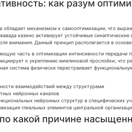
тивность: как разум оптими
а обладает механизмом к самооптимизации, что выраж
вавада казино активирует устойчивые синаптические 
ля внимания. Данный принцип располагается в основе
яющую часть в оптимизации интенсивности передачи 
нициирует к укреплению миелиновой прослойки, что р
вная система физически перестраивает функциональну
щности взаимодействий между структурами
нтных нейронных каналов
нкциональных нейронных структур в специфических у
ивизация глиальных элементов центральной организац
по какой причине насыщен