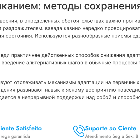
канием: методы сохранени
воения, в определенных обстоятельствах важно проти
 раздражителям. вавада казино нередко провоцироват
ия состояния. Используются разнообразные приемы с
реди практичнее действенных способов снижения адап
и введение альтернативных шагов в обычные процессы 
вуют отслеживать механизмы адаптации на первичных
юдения развивают навык к ясному восприятию повседне
ждается в непрерывной поддержки над собой и способн
iente Satisfeito
Suporte ao Ciente
trega garantida
Atendimento Seg a Sex: 8 