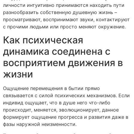
личности интуитивно принимаются находить пути
разнообразить собственную душевную жизнь –
просматривают, воспринимают звуки, контактируют
с прочими людьми или просто меняют окружение.
Как психическая
динамика соединена с
восприятием движения в
жизни
Ощущение перемещения в бытии прямо
связывается с силой психических механизмов. Если
индивид ощущает, что в душе него что-либо
происходит, меняется, эволюционирует, данное
формирует ощущение прогресса и развития даже в
фазы наружной неизменности.