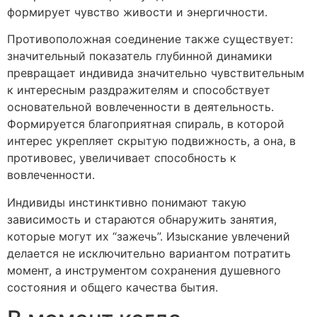
формирует чувство живости и энергичности.
Противоположная соединение также существует:
значительный показатель глубинной динамики
превращает индивида значительно чувствительным
к интересным раздражителям и способствует
основательной вовлеченности в деятельность.
Формируется благоприятная спираль, в которой
интерес укрепляет скрытую подвижность, а она, в
противовес, увеличивает способность к
вовлеченности.
Индивиды инстинктивно понимают такую
зависимость и стараются обнаружить занятия,
которые могут их “зажечь”. Изыскание увлечений
делается не исключительно вариантом потратить
момент, а инструментом сохранения душевного
состояния и общего качества бытия.