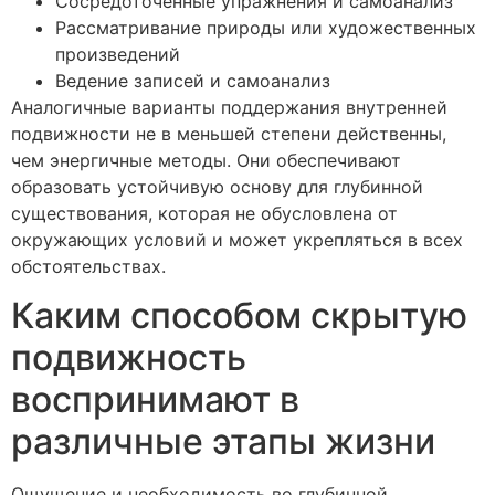
Сосредоточенные упражнения и самоанализ
Рассматривание природы или художественных
произведений
Ведение записей и самоанализ
Аналогичные варианты поддержания внутренней
подвижности не в меньшей степени действенны,
чем энергичные методы. Они обеспечивают
образовать устойчивую основу для глубинной
существования, которая не обусловлена от
окружающих условий и может укрепляться в всех
обстоятельствах.
Каким способом скрытую
подвижность
воспринимают в
различные этапы жизни
Ощущение и необходимость во глубинной