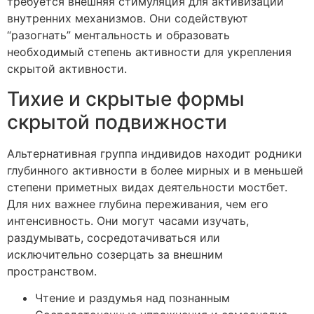
требуется внешняя стимуляция для активизации
внутренних механизмов. Они содействуют
“разогнать” ментальность и образовать
необходимый степень активности для укрепления
скрытой активности.
Тихие и скрытые формы
скрытой подвижности
Альтернативная группа индивидов находит родники
глубинного активности в более мирных и в меньшей
степени приметных видах деятельности мостбет.
Для них важнее глубина переживания, чем его
интенсивность. Они могут часами изучать,
раздумывать, сосредотачиваться или
исключительно созерцать за внешним
пространством.
Чтение и раздумья над познанным