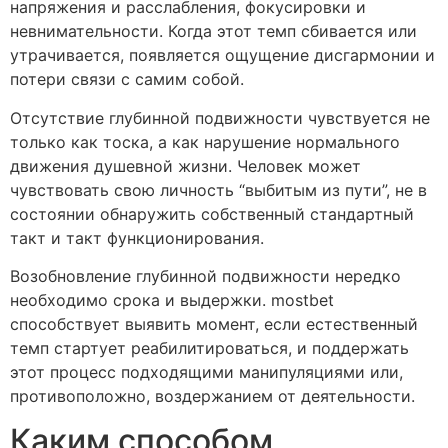
напряжения и расслабления, фокусировки и
невнимательности. Когда этот темп сбивается или
утрачивается, появляется ощущение дисгармонии и
потери связи с самим собой.
Отсутствие глубинной подвижности чувствуется не
только как тоска, а как нарушение нормального
движения душевной жизни. Человек может
чувствовать свою личность “выбитым из пути”, не в
состоянии обнаружить собственный стандартный
такт и такт функционирования.
Возобновление глубинной подвижности нередко
необходимо срока и выдержки. mostbet
способствует выявить момент, если естественный
темп стартует реабилитироваться, и поддержать
этот процесс подходящими манипуляциями или,
противоположно, воздержанием от деятельности.
Каким способом