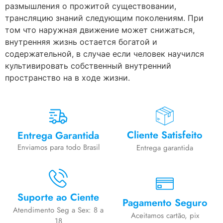
размышления о прожитой существовании,
трансляцию знаний следующим поколениям. При
том что наружная движение может снижаться,
внутренняя жизнь остается богатой и
содержательной, в случае если человек научился
культивировать собственный внутренний
пространство на в ходе жизни.
Cliente Satisfeito
Entrega Garantida
Enviamos para todo Brasil
Entrega garantida
Suporte ao Ciente
Pagamento Seguro
Atendimento Seg a Sex: 8 a
Aceitamos cartão, pix
18