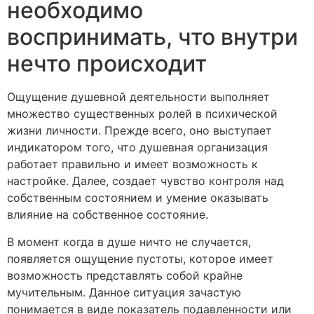
необходимо
воспринимать, что внутри
нечто происходит
Ощущение душевной деятельности выполняет
множество существенных ролей в психической
жизни личности. Прежде всего, оно выступает
индикатором того, что душевная организация
работает правильно и имеет возможность к
настройке. Далее, создает чувство контроля над
собственным состоянием и умение оказывать
влияние на собственное состояние.
В момент когда в душе ничто не случается,
появляется ощущение пустоты, которое имеет
возможность представлять собой крайне
мучительным. Данное ситуация зачастую
понимается в виде показатель подавленности или