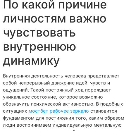
По какой причине
личностям важно
чувствовать
внутреннюю
динамику
Внутренняя деятельность человека представляет
собой непрерывный движение идей, чувств и
ощущений. Такой постоянный ход порождает
уникальное состояние, которое возможно
обозначить психической активностью. В подобных
ситуациях
мостбет рабочее зеркало
становится
фундаментом для постижения того, каким образом
люди воспринимаем индивидуальную ментальную