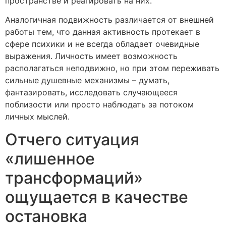
пространстве и реагировать на них.
Аналогичная подвижность различается от внешней
работы тем, что данная активность протекает в
сфере психики и не всегда обладает очевидные
выражения. Личность имеет возможность
располагаться неподвижно, но при этом переживать
сильные душевные механизмы – думать,
фантазировать, исследовать случающееся
поблизости или просто наблюдать за потоком
личных мыслей.
Отчего ситуация
«лишенное
трансформаций»
ощущается в качестве
остановка