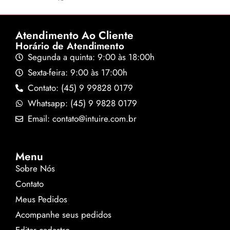
Atendimento Ao Cliente
Horário de Atendimento
Segunda a quinta: 9:00 às 18:00h
Sexta-feira: 9:00 às 17:00h
Contato: (45) 9 99828 0179
Whatsapp: (45) 9 9828 0179
Email: contato@intuire.com.br
Menu
Sobre Nós
Contato
Meus Pedidos
Acompanhe seus pedidos
Editar cadastro