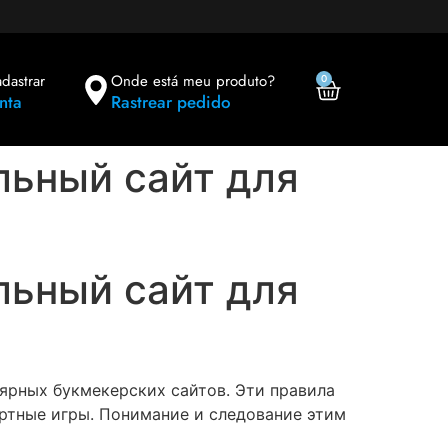
adastrar
Onde está meu produto?
0
nta
Rastrear pedido
льный сайт для
льный сайт для
ярных букмекерских сайтов. Эти правила
артные игры. Понимание и следование этим