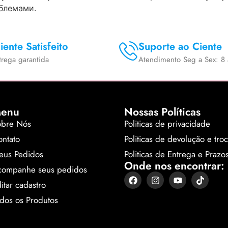
облемами.
iente Satisfeito
Suporte ao Ciente
trega garantida
Atendimento Seg a Sex: 8 
enu
Nossas Políticas
obre Nós
Politicas de privacidade
ntato
Politicas de devolução e tro
eus Pedidos
Politicas de Entrega e Prazo
Onde nos encontrar:
companhe seus pedidos
itar cadastro
dos os Produtos