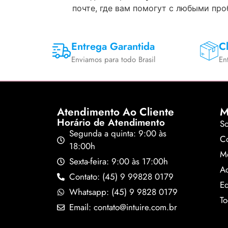
почте, где вам помогут с любыми пр
Entrega Garantida
Cl
Enviamos para todo Brasil
En
Atendimento Ao Cliente
M
Horário de Atendimento
S
Segunda a quinta: 9:00 às
Co
18:00h
M
Sexta-feira: 9:00 às 17:00h
A
Contato: (45) 9 99828 0179
Ed
Whatsapp: (45) 9 9828 0179
To
Email: contato@intuire.com.br