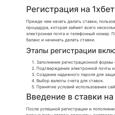
Регистрация на 1хбе
Прежде чем начать делать ставки, пользо
процедура, которая займет всего несколь
электронная почта и телефонный номер. П
баланс и начинать делать ставки.
Этапы регистрации вкл
Заполнение регистрационной формы 
Подтверждение электронной почты и
Создание надежного пароля для защи
Выбор валюты счета для ставок.
Принятие условий использования сай
Введение в ставки на
После успешной регистрации и пополнения
разные виды ставок: ординары, экспрессы