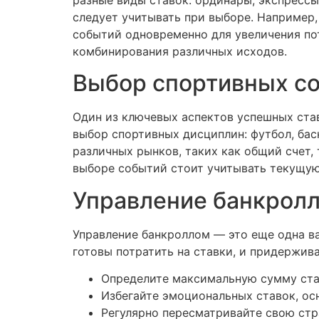
следует учитывать при выборе. Например,
событий одновременно для увеличения п
комбинирования различных исходов.
Выбор спортивных со
Один из ключевых аспектов успешных ста
выбор спортивных дисциплин: футбол, бас
различных рынков, таких как общий счет,
выборе событий стоит учитывать текущую
Управление банкрол
Управление банкроллом — это еще одна в
готовы потратить на ставки, и придержив
Определите максимальную сумму ста
Избегайте эмоциональных ставок, ос
Регулярно пересматривайте свою стр