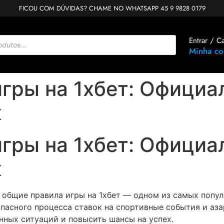
FICOU COM DÚVIDAS? CHAME NO WHATSAPP 45 9 9828 0179
Entrar / C
Minha co
гры на 1хбет: Официа
к
гры на 1хбет: Официа
к
 общие правила игры на 1хбет — одном из самых попул
пасного процесса ставок на спортивные события и аз
ных ситуаций и повысить шансы на успех.