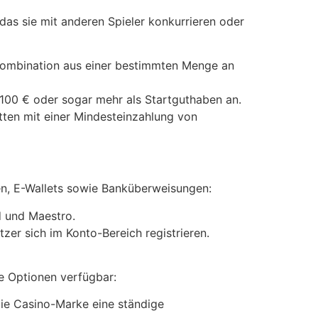
das sie mit anderen Spieler konkurrieren oder
e Kombination aus einer bestimmten Menge an
 100 € oder sogar mehr als Startguthaben an.
tten mit einer Mindesteinzahlung von
ten, E-Wallets sowie Banküberweisungen:
 und Maestro.
er sich im Konto-Bereich registrieren.
de Optionen verfügbar:
die Casino-Marke eine ständige