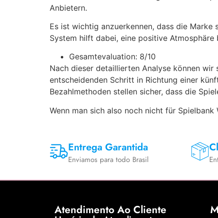
Anbietern.
Es ist wichtig anzuerkennen, dass die Marke s
System hilft dabei, eine positive Atmosphäre b
Gesamtevaluation: 8/10
Nach dieser detaillierten Analyse können wir
entscheidenden Schritt in Richtung einer kün
Bezahlmethoden stellen sicher, dass die Spiel
Wenn man sich also noch nicht für Spielbank
Entrega Garantida
Cl
Enviamos para todo Brasil
En
Atendimento Ao Cliente
M