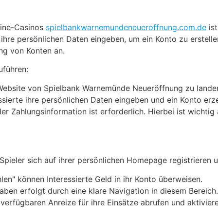
line-Casinos
spielbankwarnemundeneueroffnung.com.de
ist
re persönlichen Daten eingeben, um ein Konto zu erstellen
ung von Konten an.
uführen:
er Website von Spielbank Warnemünde Neueröffnung zu lande
ssierte ihre persönlichen Daten eingeben und ein Konto er
 Zahlungsinformation ist erforderlich. Hierbei ist wichti
Spieler sich auf ihrer persönlichen Homepage registrieren 
len" können Interessierte Geld in ihr Konto überweisen.
ben erfolgt durch eine klare Navigation in diesem Bereich.
erfügbaren Anreize für ihre Einsätze abrufen und aktiviere