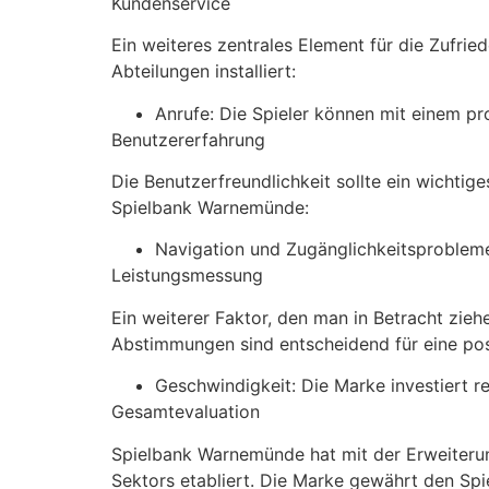
Kundenservice
Ein weiteres zentrales Element für die Zufri
Abteilungen installiert:
Anrufe: Die Spieler können mit einem pro
Benutzererfahrung
Die Benutzerfreundlichkeit sollte ein wichtige
Spielbank Warnemünde:
Navigation und Zugänglichkeitsprobleme:
Leistungsmessung
Ein weiterer Faktor, den man in Betracht ziehe
Abstimmungen sind entscheidend für eine pos
Geschwindigkeit: Die Marke investiert reg
Gesamtevaluation
Spielbank Warnemünde hat mit der Erweiterung 
Sektors etabliert. Die Marke gewährt den Spi