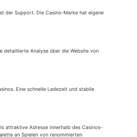
ist der Support. Die Casino-Marke hat eigene
ne detaillierte Analyse über die Website von
asinos. Eine schnelle Ladezeit und stabile
ls attraktive Adresse innerhalb des Casinos-
Palette an Spielen von renommierten