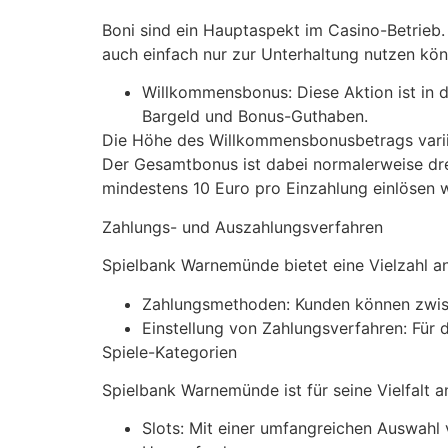
Boni sind ein Hauptaspekt im Casino-Betrieb.
auch einfach nur zur Unterhaltung nutzen kön
Willkommensbonus: Diese Aktion ist in 
Bargeld und Bonus-Guthaben.
Die Höhe des Willkommensbonusbetrags variie
Der Gesamtbonus ist dabei normalerweise drei
mindestens 10 Euro pro Einzahlung einlösen 
Zahlungs- und Auszahlungsverfahren
Spielbank Warnemünde bietet eine Vielzahl an
Zahlungsmethoden: Kunden können zwisc
Einstellung von Zahlungsverfahren: Für 
Spiele-Kategorien
Spielbank Warnemünde ist für seine Vielfalt 
Slots: Mit einer umfangreichen Auswahl