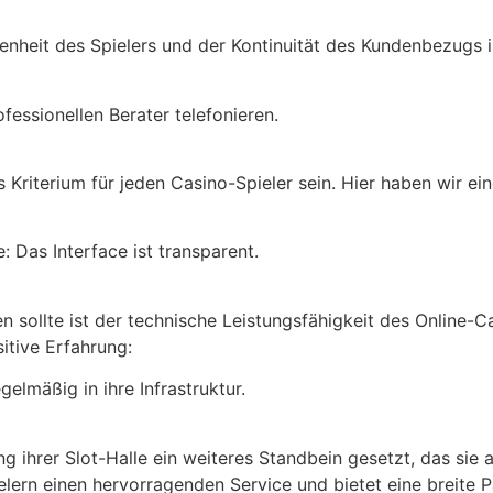
edenheit des Spielers und der Kontinuität des Kundenbezugs 
fessionellen Berater telefonieren.
s Kriterium für jeden Casino-Spieler sein. Hier haben wir ei
 Das Interface ist transparent.
n sollte ist der technische Leistungsfähigkeit des Online-C
itive Erfahrung:
elmäßig in ihre Infrastruktur.
ihrer Slot-Halle ein weiteres Standbein gesetzt, das sie a
elern einen hervorragenden Service und bietet eine breite 