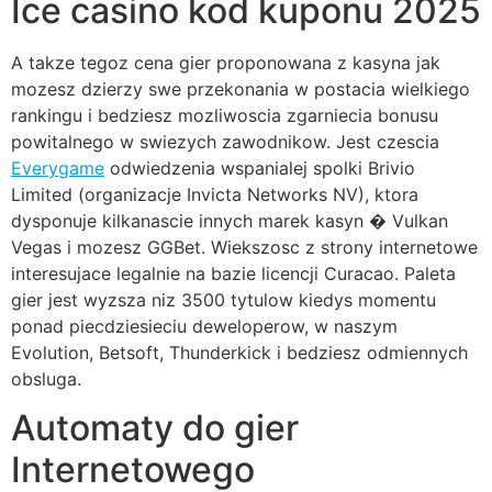
Ice casino kod kuponu 2025
A takze tegoz cena gier proponowana z kasyna jak
mozesz dzierzy swe przekonania w postacia wielkiego
rankingu i bedziesz mozliwoscia zgarniecia bonusu
powitalnego w swiezych zawodnikow. Jest czescia
Everygame
odwiedzenia wspanialej spolki Brivio
Limited (organizacje Invicta Networks NV), ktora
dysponuje kilkanascie innych marek kasyn � Vulkan
Vegas i mozesz GGBet. Wiekszosc z strony internetowe
interesujace legalnie na bazie licencji Curacao. Paleta
gier jest wyzsza niz 3500 tytulow kiedys momentu
ponad piecdziesieciu deweloperow, w naszym
Evolution, Betsoft, Thunderkick i bedziesz odmiennych
obsluga.
Automaty do gier
Internetowego