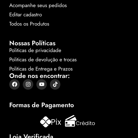
Acompanhe seus pedidos
Editar cadastro
Todos os Produtos
Nossas Políticas
Politicas de privacidade
Politicas de devolução e trocas
Politicas de Entrega e Prazos
Onde nos encontrar:
Formas de Pagamento
Loja Verificada