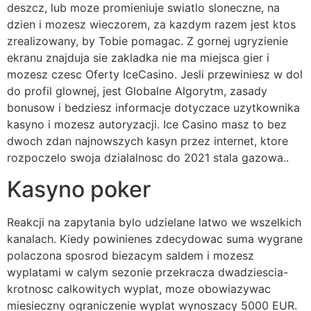
deszcz, lub moze promieniuje swiatlo sloneczne, na
dzien i mozesz wieczorem, za kazdym razem jest ktos
zrealizowany, by Tobie pomagac. Z gornej ugryzienie
ekranu znajduja sie zakladka nie ma miejsca gier i
mozesz czesc Oferty IceCasino. Jesli przewiniesz w dol
do profil glownej, jest Globalne Algorytm, zasady
bonusow i bedziesz informacje dotyczace uzytkownika
kasyno i mozesz autoryzacji. Ice Casino masz to bez
dwoch zdan najnowszych kasyn przez internet, ktore
rozpoczelo swoja dzialalnosc do 2021 stala gazowa..
Kasyno poker
Reakcji na zapytania bylo udzielane latwo we wszelkich
kanalach. Kiedy powinienes zdecydowac suma wygrane
polaczona sposrod biezacym saldem i mozesz
wyplatami w calym sezonie przekracza dwadziescia-
krotnosc calkowitych wyplat, moze obowiazywac
miesieczny ograniczenie wyplat wynoszacy 5000 EUR.