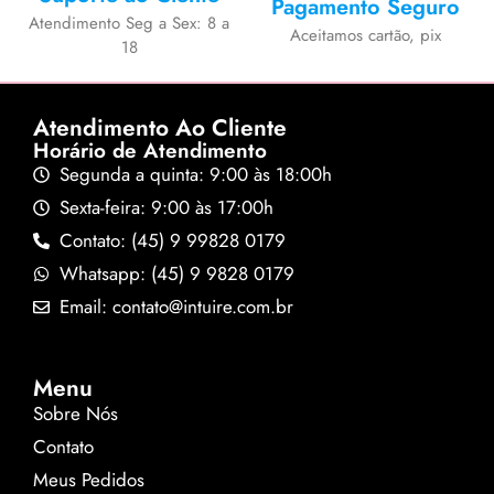
Pagamento Seguro
Atendimento Seg a Sex: 8 a
Aceitamos cartão, pix
18
Atendimento Ao Cliente
Horário de Atendimento
Segunda a quinta: 9:00 às 18:00h
Sexta-feira: 9:00 às 17:00h
Contato: (45) 9 99828 0179
Whatsapp: (45) 9 9828 0179
Email: contato@intuire.com.br
Menu
Sobre Nós
Contato
Meus Pedidos