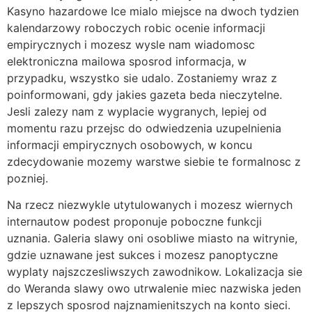
Kasyno hazardowe Ice mialo miejsce na dwoch tydzien
kalendarzowy roboczych robic ocenie informacji
empirycznych i mozesz wysle nam wiadomosc
elektroniczna mailowa sposrod informacja, w
przypadku, wszystko sie udalo. Zostaniemy wraz z
poinformowani, gdy jakies gazeta beda nieczytelne.
Jesli zalezy nam z wyplacie wygranych, lepiej od
momentu razu przejsc do odwiedzenia uzupelnienia
informacji empirycznych osobowych, w koncu
zdecydowanie mozemy warstwe siebie te formalnosc z
pozniej.
Na rzecz niezwykle utytulowanych i mozesz wiernych
internautow podest proponuje poboczne funkcji
uznania. Galeria slawy oni osobliwe miasto na witrynie,
gdzie uznawane jest sukces i mozesz panoptyczne
wyplaty najszczesliwszych zawodnikow. Lokalizacja sie
do Weranda slawy owo utrwalenie miec nazwiska jeden
z lepszych sposrod najznamienitszych na konto sieci.