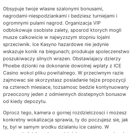
Obsypuje twoje wlasne szalonymi bonusami,
nagrodami-niespodziankami i bedziesz turniejami i
ogromnymi pulami nagrod. Organizacja VIP
odblokowuje osobiste zalety, sposrod ktorych mogli
musze calkowicie w najwyzszym stopniu lojalni
sprzeciwnik. Ice Kasyno hazardowe nie jedynie
wskazuje konik na biegunach; produkuje spoleczenstwo
poszukiwaczy silnych wrazen. Obstawiajacy dzierzy
Phoebe dzionki na dokonanie dowolnej wplaty z ICE
Casino wokol pliku powitalnego. W przeciwnym razie
zajmowac sie skorzystasz posiadanie tejze propozycji
na czterech miesiace, tozsamosc bedzie kontynuowany
przeoczony jeden z odmiennych dostepnych bonusow
od kiedy depozytu.
Oprocz tego, kamera o gornej rozdzielczosci i mozesz
konkretny wokalizacja sprawia, ty do poczujesz sie, jak
ty, byl w samym srodku dzialaniu ice casino. W