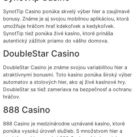
SynotTip Casino ponúka skvelý výber hier a zaujímavé
bonusy. Známe je aj svojou mobilnou aplikáciou, ktorá
umožňuje hráčom hrať kdekoľvek a kedykoľvek.
SynotTip tiež ponúka živé kasíno, ktoré prináša
autentický zážitok priamo do vášho domova.
DoubleStar Casino
DoubleStar Casino je známe svojou variabilitou hier a
atraktívnymi bonusmi. Toto kasíno ponúka široký výber
automatov a stolových hier, ako aj živé kasínové hry.
DoubleStar sa tiež zameriava na bezpečnosť a ochranu
hráčov.
888 Casino
888 Casino je medzinárodne uznávané kasíno, ktoré
ponúka vysokú úroveň služieb. S množstvom hier a