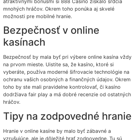
atraktívnymi bonusmi si 888 Casino získalo srdcia
mnohých hráčov. Okrem toho ponúka aj skvelé
možnosti pre mobilné hranie.
Bezpečnosť v online
kasínach
Bezpečnosť by mala byť pri výbere online kasína vždy
na prvom mieste. Uistite sa, že kasíno, ktoré si
vyberáte, používa moderné šifrovacie technológie na
ochranu vašich osobných a finančných údajov. Okrem
toho by ste mali pravidelne kontrolovať, či kasíno
dodržiava fair play a má dobré recenzie od ostatných
hráčov.
Tipy na zodpovedné hranie
Hranie v online kasíne by malo byť zábavné a
vzrušujúce, ale je dôležité hrať zodpovedne. Tu sú