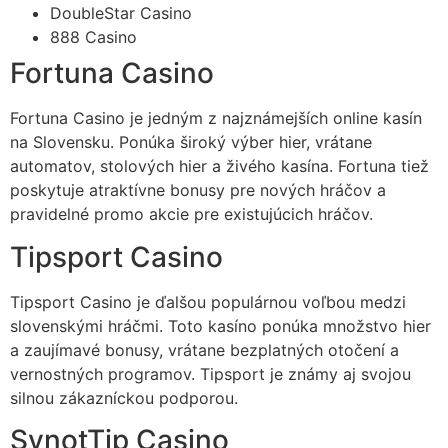
DoubleStar Casino
888 Casino
Fortuna Casino
Fortuna Casino je jedným z najznámejších online kasín
na Slovensku. Ponúka široký výber hier, vrátane
automatov, stolových hier a živého kasína. Fortuna tiež
poskytuje atraktívne bonusy pre nových hráčov a
pravidelné promo akcie pre existujúcich hráčov.
Tipsport Casino
Tipsport Casino je ďalšou populárnou voľbou medzi
slovenskými hráčmi. Toto kasíno ponúka množstvo hier
a zaujímavé bonusy, vrátane bezplatných otočení a
vernostných programov. Tipsport je známy aj svojou
silnou zákazníckou podporou.
SynotTip Casino