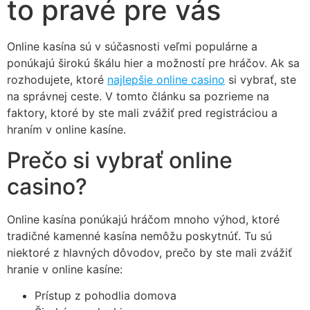
to pravé pre vás
Online kasína sú v súčasnosti veľmi populárne a
ponúkajú širokú škálu hier a možností pre hráčov. Ak sa
rozhodujete, ktoré
najlepšie online casino
si vybrať, ste
na správnej ceste. V tomto článku sa pozrieme na
faktory, ktoré by ste mali zvážiť pred registráciou a
hraním v online kasíne.
Prečo si vybrať online
casino?
Online kasína ponúkajú hráčom mnoho výhod, ktoré
tradičné kamenné kasína nemôžu poskytnúť. Tu sú
niektoré z hlavných dôvodov, prečo by ste mali zvážiť
hranie v online kasíne:
Prístup z pohodlia domova