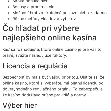
Široká ponuka hier
Bonusy a promo akcie
Možnosť hrať za skutočné peniaze alebo zadarmo
Rôzne metódy vkladov a výberov
Čo hľadať pri výbere
najlepšieho online kasína
Keď sa rozhodujete, ktoré online casino je pre vás to
pravé, zvážte nasledujúce faktory:
Licencia a regulácia
Bezpečnosť by mala byť vašou prioritou. Uistite sa, že
online kasíno, ktoré si vyberáte, má platnú licenciu od
dôveryhodného regulačného orgánu. To zabezpečuje,
že kasíno dodržiava prísne pravidlá a normy.
Výber hier