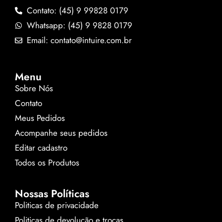
Contato: (45) 9 99828 0179
Whatsapp: (45) 9 9828 0179
Email: contato@intuire.com.br
Menu
Sobre Nós
Contato
Meus Pedidos
Acompanhe seus pedidos
Editar cadastro
Todos os Produtos
Nossas Políticas
Politicas de privacidade
Politicas de devolução e trocas