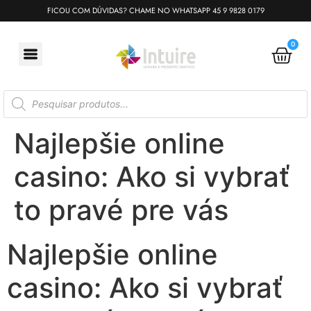
FICOU COM DÚVIDAS? CHAME NO WHATSAPP 45 9 9828 0179
0
Najlepšie online
casino: Ako si vybrať
to pravé pre vás
Najlepšie online
casino: Ako si vybrať