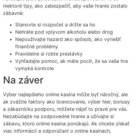
niektoré tipy, ako zabezpečiť, aby vaše hranie zostalo
zábavné:
Stanovte si rozpočet a držte sa ho
Nehráte pod vplyvom alkoholu alebo drog
Nepoužívajte hazard ako spôsob, ako vyriešiť
finančné problémy
Pravidelne si robte prestávky
Vyhľadajte pomoc, ak máte pocit, že sa vaša hra
vymyká kontrole
Na záver
Výber najlepšieho online kasína môže byť náročný, ale
ak zvážite faktory ako licencovanie, výber hier, bonusy
a zákaznícku podporu, môžete nájsť to pravé pre vás.
Nezabúdajte na zodpovedné hranie a užívajte si
zábavu, ktorú online kasína ponúkajú. Ak chcete získať
viac informácií a odporúčaní o online kasínach,