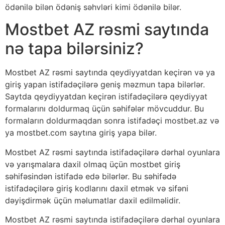
ödənilə bilən ödəniş səhvləri kimi ödənilə bilər.
Mostbet AZ rəsmi saytında
nə tapa bilərsiniz?
Mostbet AZ rəsmi saytında qeydiyyatdan keçirən və ya
giriş yapan istifadəçilərə geniş məzmun tapa bilərlər.
Saytda qeydiyyatdan keçirən istifadəçilərə qeydiyyat
formalarını doldurmaq üçün səhifələr mövcuddur. Bu
formaların doldurmaqdan sonra istifadəçi mostbet.az və
ya mostbet.com saytına giriş yapa bilər.
Mostbet AZ rəsmi saytında istifadəçilərə dərhal oyunlara
və yarışmalara daxil olmaq üçün mostbet giriş
səhifəsindən istifadə edə bilərlər. Bu səhifədə
istifadəçilərə giriş kodlarını daxil etmək və sifəni
dəyişdirmək üçün məlumatlar daxil edilməlidir.
Mostbet AZ rəsmi saytında istifadəçilərə dərhal oyunlara