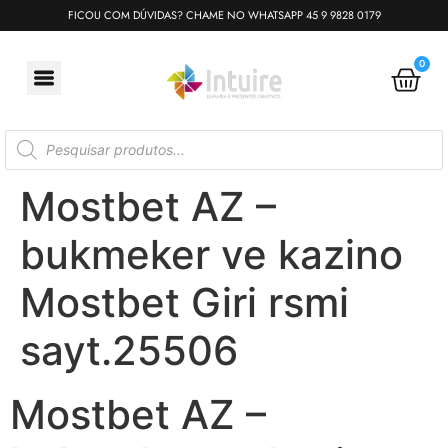
FICOU COM DÚVIDAS? CHAME NO WHATSAPP 45 9 9828 0179
0
Mostbet AZ –
bukmeker ve kazino
Mostbet Giri rsmi
sayt.25506
Mostbet AZ –