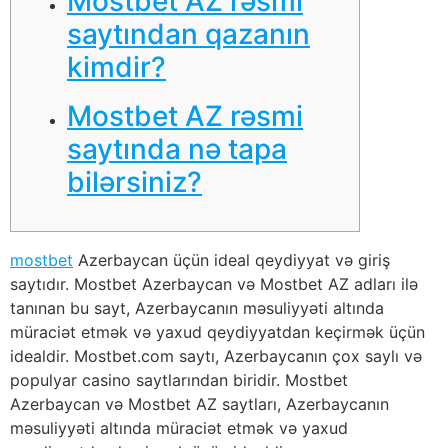
Mostbet AZ rəsmi
saytından qazanın
kimdir?
Mostbet AZ rəsmi
saytında nə tapa
bilərsiniz?
mostbet
Azerbaycan üçün ideal qeydiyyat və giriş
saytıdır. Mostbet Azerbaycan və Mostbet AZ adları ilə
tanınan bu sayt, Azerbaycanın məsuliyyəti altında
müraciət etmək və yaxud qeydiyyatdan keçirmək üçün
idealdir. Mostbet.com saytı, Azerbaycanın çox saylı və
populyar casino saytlarından biridir. Mostbet
Azerbaycan və Mostbet AZ saytları, Azerbaycanın
məsuliyyəti altında müraciət etmək və yaxud