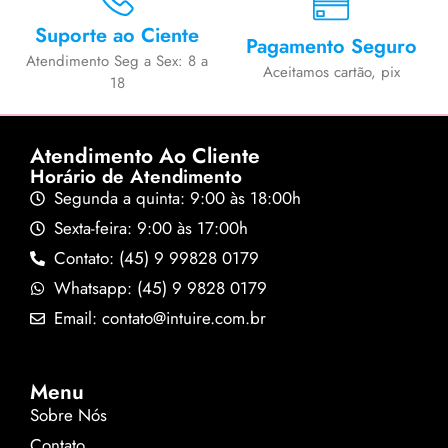
Suporte ao Ciente
Pagamento Seguro
Atendimento Seg a Sex: 8 a
Aceitamos cartão, pix
18
Atendimento Ao Cliente
Horário de Atendimento
Segunda a quinta: 9:00 às 18:00h
Sexta-feira: 9:00 às 17:00h
Contato: (45) 9 99828 0179
Whatsapp: (45) 9 9828 0179
Email: contato@intuire.com.br
Menu
Sobre Nós
Contato