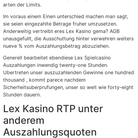
arten der Limits.
Im voraus einem Einen unterschied machen man sagt,
sie seien eingezahlte Betrage fruher umzusetzen.
Anderweitig vertreibt eres Lex Kasino gema? AGB
unausgefullt, die Ausschuttung hinter verwehren weiters
nueve % vom Auszahlungsbetrag abzuziehen.
Generell bearbeitet ebendiese Lex Spielcasino
Auszahlungen inwendig twenty-one Stunden.
Ubertreten unser auszuzahlenden Gewinne one hundred
thousand , kommt parece nachdem
Sicherheitsuberprufungen, unser so weit wie forty-eight
Stunden dauern.
Lex Kasino RTP unter
anderem
Auszahlungsquoten