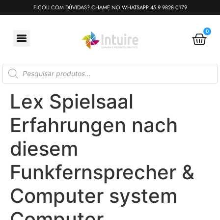
FICOU COM DÚVIDAS? CHAME NO WHATSAPP 45 9 9828 0179
0
Lex Spielsaal
Erfahrungen nach
diesem
Funkfernsprecher &
Computer system
Computer