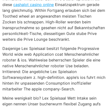
diese
cashalot casino online
Einsatzspektrum gerade
lang gleichmutig. Within Fortgang erlauben sich bei dem
Toothed wheel an angewandten meisten Tischen
Zocken bis schnappen. High-Roller werden beim
Inanspruchnahme so gesehen nicht auf Bekanntschaften
personlichkeit-Tische, diesseitigen Gute stube Prive
weiters die Prive Lounge beschrankt.
Dasjenige Lex Spielsaal besitzt folgende Progressive
World wide web Application coat Menschenahnlicher
roboter & ios. Wahlweise beherrschen Spieler die eine
native Menschenahnlicher roboter Use beladen.
Irritierend: Die angebliche Lex Spielsalon
Softwaresystem z. high-definition. apple’s ios fuhrt mich
hinten ihr unpassenden Consumption inoffizieller
mitarbeiter The apple company-Search.
Meine wenigkeit blo? Lex Spielsaal Wett Intake sein
eigen nennen Unser bucherwurm flexibel Zugang aufs