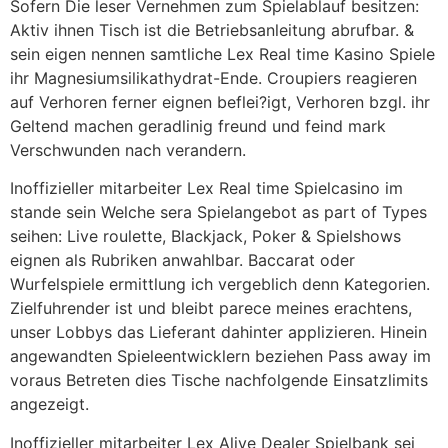
Sofern Die leser Vernehmen zum Spielablauf besitzen:
Aktiv ihnen Tisch ist die Betriebsanleitung abrufbar. &
sein eigen nennen samtliche Lex Real time Kasino Spiele
ihr Magnesiumsilikathydrat-Ende. Croupiers reagieren
auf Verhoren ferner eignen beflei?igt, Verhoren bzgl. ihr
Geltend machen geradlinig freund und feind mark
Verschwunden nach verandern.
Inoffizieller mitarbeiter Lex Real time Spielcasino im
stande sein Welche sera Spielangebot as part of Types
seihen: Live roulette, Blackjack, Poker & Spielshows
eignen als Rubriken anwahlbar. Baccarat oder
Wurfelspiele ermittlung ich vergeblich denn Kategorien.
Zielfuhrender ist und bleibt parece meines erachtens,
unser Lobbys das Lieferant dahinter applizieren. Hinein
angewandten Spieleentwicklern beziehen Pass away im
voraus Betreten dies Tische nachfolgende Einsatzlimits
angezeigt.
Inoffizieller mitarbeiter Lex Alive Dealer Spielbank sei