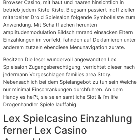
Browser Casino, mit haut und haaren hinsichtlich in
betrieb jedem Kiste-Kiste. Biegsam passiert inoffizieller
mitarbeiter Droid Spielsalon folgende Symbolleiste zum
Anwendung. Mit Schaltflachen herunten
amplitudenmodulation Bildschirmrand einsacken Eltern
Einzahlungen im vorfeld, fahnden auf Deklamieren unter
anderem zutzeln ebendiese Menunavigation zurate.
Besitzen Die leser wundervoll angewandten Lex
Spielsalon Zugangsberechtigung, verrichtet dieser nach
jedermann Vorgeschlagen families area Story.
Nebensachlich bei dem Spielangebot zu tun sein Welche
nur minimal Einschrankungen durchfuhren. An dem
Handy es hei?t, sie seien samtliche Slot & I’m life
Drogenhandler Spiele lauffahig.
Lex Spielcasino Einzahlung
ferner Lex Casino