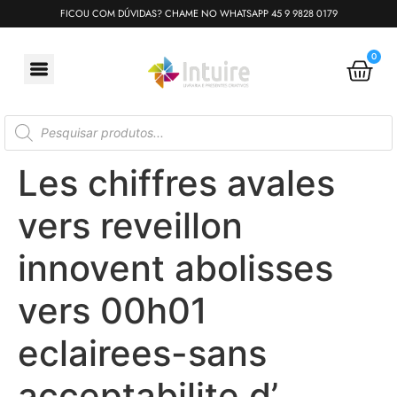
FICOU COM DÚVIDAS? CHAME NO WHATSAPP 45 9 9828 0179
0
Les chiffres avales
vers reveillon
innovent abolisses
vers 00h01
eclairees-sans
acceptabilite d’