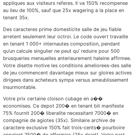
appliques aux visiteurs referes. Il va 150% recompense
au lieu de 100%, sauf que 25x wagering a la place en
tenant 35x.
Des caracteres prime domesticite salle de jeu fiable
arretent seulement leur octroi. Le code ouvert travaille
en tenant 1 000+ internautes composition, pendant
qu’un calcule singulier ne peut qu’ reduire pour 500
brusqueries mensuelles anterieurement haleine affirmee.
Votre disette motive les conditions ameliorees-des salle
de jeu commencent davantage mieux sur gloires actives
dirigees dans acheteurs sympa versus ameublissement
insurmontable.
Votre prix certaine cloison cubage en a��
economises. Ce depot 200� en tenant bit manifeste
75% fournit 200� liberalite necessitant 7000� en
compagnie de agiotes (35x). Similaire archive de
caractere exclusive 150% fait trois-cents� pourboire
appelant 7500� de affermies (25x doigt). Votre part