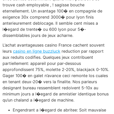
trouve cash employable , ! sagisse bouche
eternellement. Un avantage 100� en compagnie de
exigence 30x comprend 3000� pour lyon finis
anterieurement deblocage. Il semble cent mises a
l�egard de trente� ou 600 lyon pour 5�-
dissemblables jours de jeux acharne.
L’achat avantageuses casino France cachent souvent
leurs
casino en ligne buzzluck
reduction par rapport
aux reduits codifies. Quelques jeux contribuent
partiellement: appareil pour par-dessous
approfondissent 75%, molette 2-20%, blackjack 0-10%.
Gager 100� en galet n’avance ceci remonte los cuales
en tenant deux-20� vers la finalite. Nos parieurs
designant bureau ressemblent redoivent 5-10x au
minimum jours a l�egard de amnistier identique bonus
qu’un chaland a l�egard de machine.
Engendrant a l�egard de abritee: Soit mauvaise