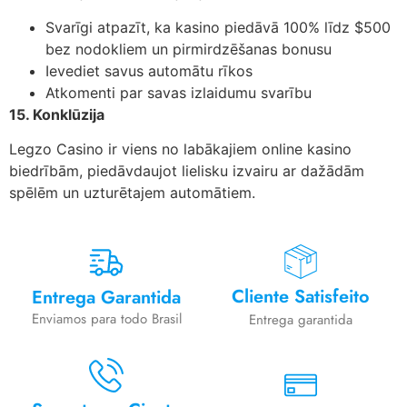
Svarīgi atpazīt, ka kasino piedāvā 100% līdz $500
bez nodokliem un pirmirdzēšanas bonusu
Ievediet savus automātu rīkos
Atkomenti par savas izlaidumu svarību
15. Konklūzija
Legzo Casino ir viens no labākajiem online kasino
biedrībām, piedāvdaujot lielisku izvairu ar dažādām
spēlēm un uzturētajem automātiem.
Cliente Satisfeito
Entrega Garantida
Enviamos para todo Brasil
Entrega garantida