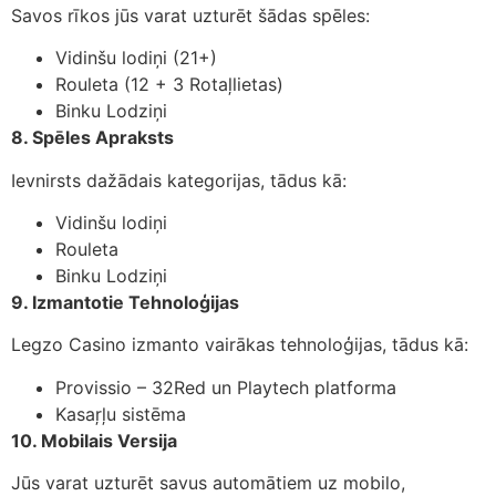
Savos rīkos jūs varat uzturēt šādas spēles:
Vidinšu lodiņi (21+)
Rouleta (12 + 3 Rotaļlietas)
Binku Lodziņi
8. Spēles Apraksts
Ievnirsts dažādais kategorijas, tādus kā:
Vidinšu lodiņi
Rouleta
Binku Lodziņi
9. Izmantotie Tehnoloģijas
Legzo Casino izmanto vairākas tehnoloģijas, tādus kā:
Provissio – 32Red un Playtech platforma
Kasaŗļu sistēma
10. Mobilais Versija
Jūs varat uzturēt savus automātiem uz mobilo,