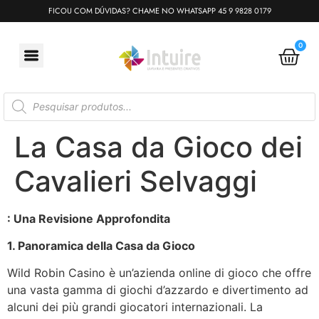
FICOU COM DÚVIDAS? CHAME NO WHATSAPP 45 9 9828 0179
0
La Casa da Gioco dei
Cavalieri Selvaggi
: Una Revisione Approfondita
1. Panoramica della Casa da Gioco
Wild Robin Casino è un’azienda online di gioco che offre
una vasta gamma di giochi d’azzardo e divertimento ad
alcuni dei più grandi giocatori internazionali. La