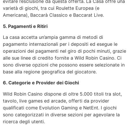
evitare l’esclusione da questa offerta. La Casa offre una
varietà di giochi, tra cui Roulette Europea (e
Americana), Baccarà Classico e Baccarat Live.
5. Pagamenti e Ritiri
La casa accetta un’ampia gamma di metodi di
pagamento internazionali per i depositi ed esegue le
operazioni dei pagamenti nel giro di pochi minuti, grazie
alle sue linee di credito fornite a Wild Robin Casino. Ci
sono diverse opzioni che possono essere selezionate in
base alla regione geografica del giocatore.
6. Categorie e Provider dei Giochi
Wild Robin Casino dispone di oltre 5.000 titoli tra slot,
tavolo, live games ed arcade, offerti da provider
qualificati come Evolution Gaming e NetEnt. I giochi
sono categorizzati in diverse sezioni per agevolare la
ricerca degli utenti.