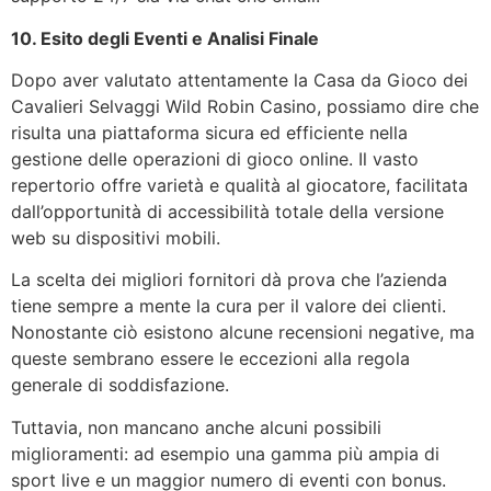
10. Esito degli Eventi e Analisi Finale
Dopo aver valutato attentamente la Casa da Gioco dei
Cavalieri Selvaggi Wild Robin Casino, possiamo dire che
risulta una piattaforma sicura ed efficiente nella
gestione delle operazioni di gioco online. Il vasto
repertorio offre varietà e qualità al giocatore, facilitata
dall’opportunità di accessibilità totale della versione
web su dispositivi mobili.
La scelta dei migliori fornitori dà prova che l’azienda
tiene sempre a mente la cura per il valore dei clienti.
Nonostante ciò esistono alcune recensioni negative, ma
queste sembrano essere le eccezioni alla regola
generale di soddisfazione.
Tuttavia, non mancano anche alcuni possibili
miglioramenti: ad esempio una gamma più ampia di
sport live e un maggior numero di eventi con bonus.