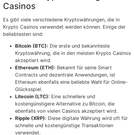
Casinos
Es gibt viele verschiedene Kryptowährungen, die in
Krypto Casinos verwendet werden können. Einige der
beliebtesten sind:
Bitcoin (BTC):
Die erste und bekannteste
Kryptowährung, die in den meisten Krypto Casinos
akzeptiert wird.
Ethereum (ETH):
Bekannt für seine Smart
Contracts und dezentrale Anwendungen, ist
Ethereum ebenfalls eine beliebte Wahl für Online-
Glücksspiel.
Litecoin (LTC):
Eine schnellere und
kostengünstigere Alternative zu Bitcoin, die
ebenfalls von vielen Casinos akzeptiert wird.
Ripple (XRP):
Diese digitale Währung wird oft für
schnelle und kostengünstige Transaktionen
verwendet.