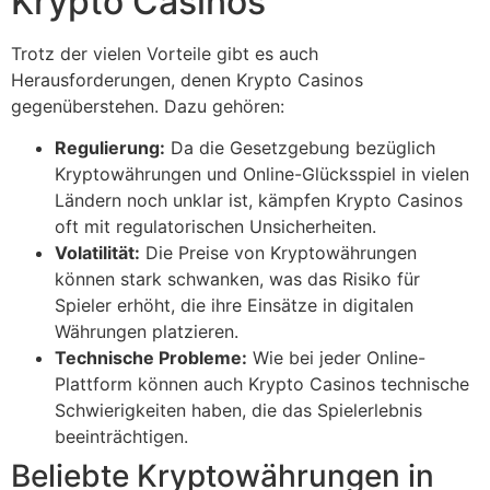
Krypto Casinos
Trotz der vielen Vorteile gibt es auch
Herausforderungen, denen Krypto Casinos
gegenüberstehen. Dazu gehören:
Regulierung:
Da die Gesetzgebung bezüglich
Kryptowährungen und Online-Glücksspiel in vielen
Ländern noch unklar ist, kämpfen Krypto Casinos
oft mit regulatorischen Unsicherheiten.
Volatilität:
Die Preise von Kryptowährungen
können stark schwanken, was das Risiko für
Spieler erhöht, die ihre Einsätze in digitalen
Währungen platzieren.
Technische Probleme:
Wie bei jeder Online-
Plattform können auch Krypto Casinos technische
Schwierigkeiten haben, die das Spielerlebnis
beeinträchtigen.
Beliebte Kryptowährungen in