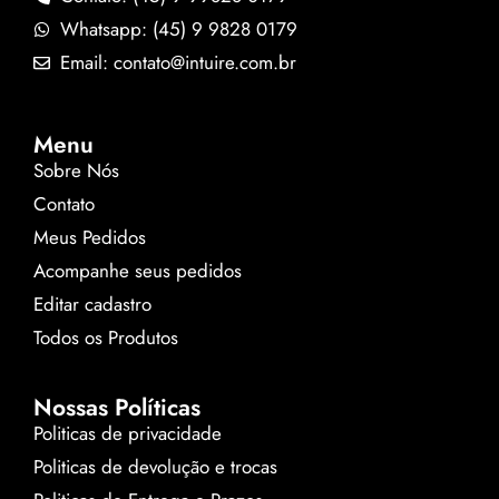
Whatsapp: (45) 9 9828 0179
Email: contato@intuire.com.br
Menu
Sobre Nós
Contato
Meus Pedidos
Acompanhe seus pedidos
Editar cadastro
Todos os Produtos
Nossas Políticas
Politicas de privacidade
Politicas de devolução e trocas